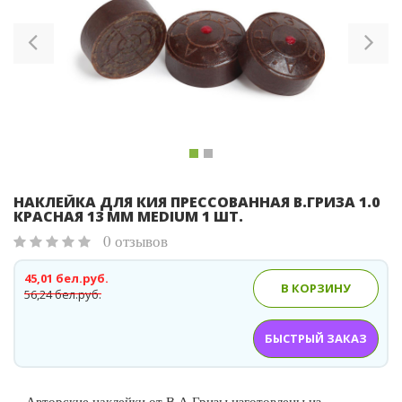
Previous
Ne
НАКЛЕЙКА ДЛЯ КИЯ ПРЕССОВАННАЯ В.ГРИЗА 1.0
КРАСНАЯ 13 ММ MEDIUM 1 ШТ.
0 отзывов
45,01 бел.руб.
В КОРЗИНУ
56,24 бел.руб.
БЫСТРЫЙ ЗАКАЗ
Авторские наклейки от В.А.Гризы изготовлены из