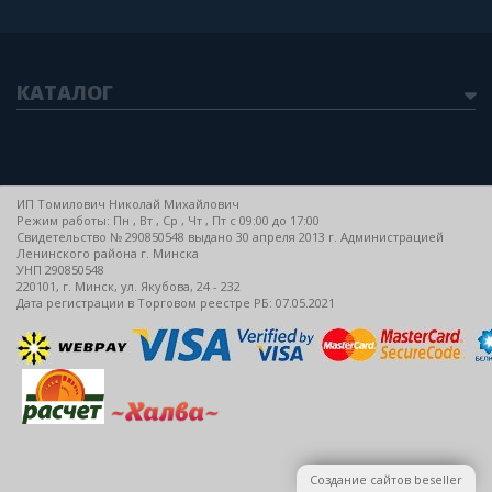
КАТАЛОГ
ИП Томилович Николай Михайлович
Режим работы: Пн , Вт , Ср , Чт , Пт c 09:00 до 17:00
Свидетельство № 290850548 выдано 30 апреля 2013 г. Администрацией
Ленинского района г. Минска
УНП 290850548
220101, г. Минск, ул. Якубова, 24 - 232
Дата регистрации в Торговом реестре РБ: 07.05.2021
Создание сайтов beseller