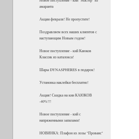
амаранта
Акции февраля! Не пропустите!
Поздравляем всех наших клиентов с
наступающим Новым годом!
Новое поступление - кий Каюков
Классик из каталокса!
Шары DYNASPHERES в подарок!
Установка наклейки бесплатно!
Акция! Скидка на кии КАЮКОВ
-40%!!!
Новое поступление - кий с
напряженными запилами!
НОВИНКА: Плафон из лозы "Прованс"