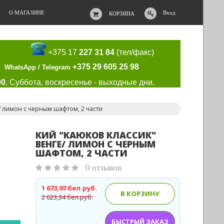
О МАГАЗИНЕ
Вход
КОРЗИНА
+375 17
227 31 84
(тел/факс)
+375 29 605 25 98
WhatsApp / Telegram
00
, Суббота, воскресенье - выходные дни.
/ лимон с черным шафтом, 2 части
КИЙ "КАЮКОВ КЛАССИК"
ВЕНГЕ/ ЛИМОН С ЧЕРНЫМ
ШАФТОМ, 2 ЧАСТИ
0 отзывов
1 673,97 бел.руб.
В КОРЗИНУ
2 623,34 бел.руб.
БЫСТРЫЙ ЗАКАЗ