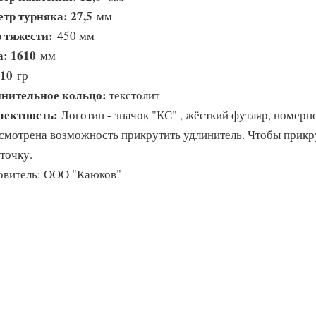
тр турняка: 27,5
мм
 тяжести:
450 мм
: 1610
мм
710
гр
нительное кольцо:
текстолит
лектность:
Логотип - значок "КС" , жёсткий футляр, номерн
смотрена возможность прикрутить удлинитель. Чтобы прикру
точку.
овитель: ООО "Каюков"