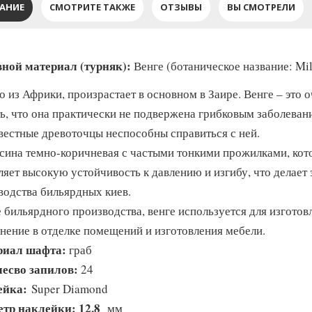
АНИЕ
СМОТРИТЕ ТАКЖЕ
ОТЗЫВЫ
ВЫ СМОТРЕЛИ
ной материал (турняк):
Венге (ботаническое название: Mille
о из Африки, произрастает в основном в Заире. Венге – это 
ть, что она практически не подвержена грибковым заболеван
звестные древоточцы неспособны справиться с ней.
сина темно-коричневая с частыми тонкими прожилками, кот
ляет высокую устойчивость к давлению и изгибу, что делает
водства бильярдных киев.
 бильярдного производства, венге используется для изготовл
нение в отделке помещений и изготовления мебели.
риал шафта:
граб
есво запилов:
24
ейка:
Super Diamond
тр наклейки: 12,8
мм