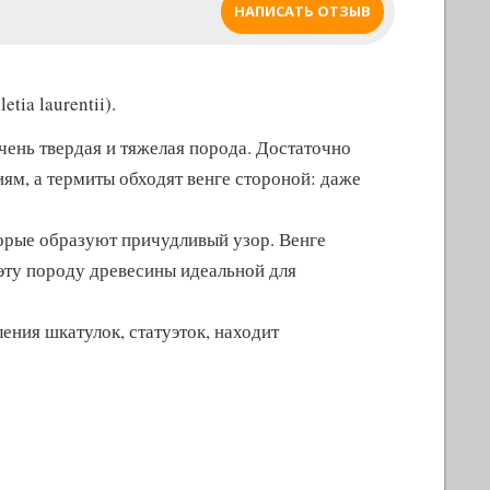
НАПИСАТЬ ОТЗЫВ
tia laurentii).
очень твердая и тяжелая порода. Достаточно
иям, а термиты обходят венге стороной: даже
орые образуют причудливый узор. Венге
 эту породу древесины идеальной для
ения шкатулок, статуэток, находит