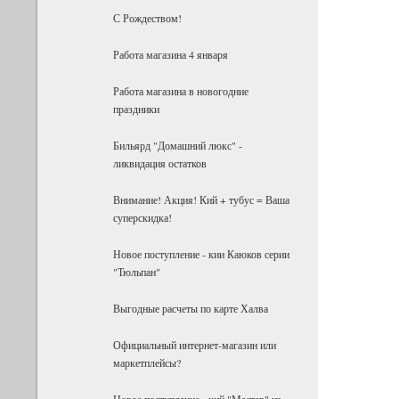
С Рождеством!
Работа магазина 4 января
Работа магазина в новогодние
праздники
Бильярд "Домашний люкс" -
ликвидация остатков
Внимание! Акция! Кий + тубус = Ваша
суперскидка!
Новое поступление - кии Каюков серии
"Тюльпан"
Выгодные расчеты по карте Халва
Официальный интернет-магазин или
маркетплейсы?
Новое поступление - кий "Мастер" из