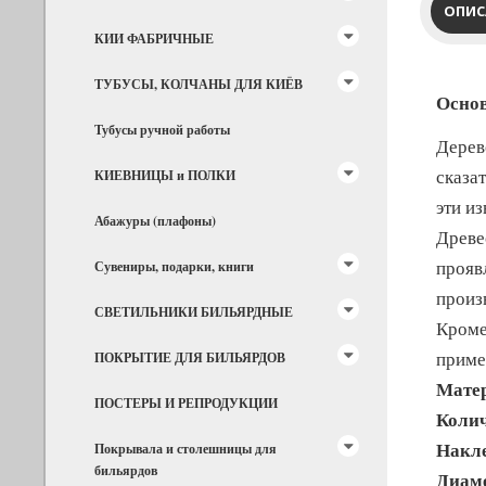
ОПИС
КИИ ФАБРИЧНЫЕ
ТУБУСЫ, КОЛЧАНЫ ДЛЯ КИЁВ
Основ
Тубусы ручной работы
Дерев
сказа
КИЕВНИЦЫ и ПОЛКИ
эти и
Абажуры (плафоны)
Древе
прояв
Сувениры, подарки, книги
произ
СВЕТИЛЬНИКИ БИЛЬЯРДНЫЕ
Кроме
приме
ПОКРЫТИЕ ДЛЯ БИЛЬЯРДОВ
Мате
ПОСТЕРЫ И РЕПРОДУКЦИИ
Колич
Накл
Покрывала и столешницы для
бильярдов
Диаме