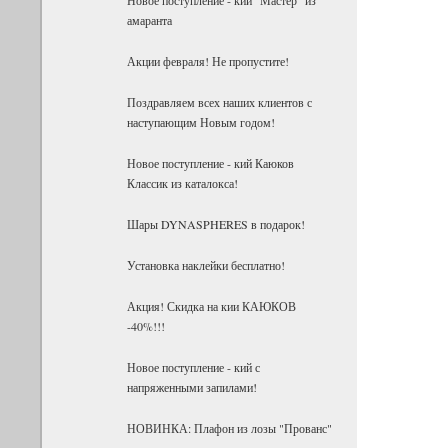
амаранта
Акции февраля! Не пропустите!
Поздравляем всех наших клиентов с
наступающим Новым годом!
Новое поступление - кий Каюков
Классик из каталокса!
Шары DYNASPHERES в подарок!
Установка наклейки бесплатно!
Акция! Скидка на кии КАЮКОВ
-40%!!!
Новое поступление - кий с
напряженными запилами!
НОВИНКА: Плафон из лозы "Прованс"