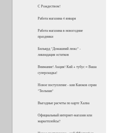
С Рождеством!
Работа магазина 4 января
Работа магазина в новогодние
праздники
Бильярд "Домашний люкс" -
ликвидация остатков
Внимание! Акция! Кий + тубус = Ваша
суперскидка!
Новое поступление - кии Каюков серии
"Тюльпан"
Выгодные расчеты по карте Халва
Официальный интернет-магазин или
маркетплейсы?
Новое поступление - кий "Мастер" из