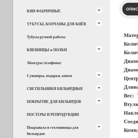
ОПИС
КИИ ФАБРИЧНЫЕ
ТУБУСЫ, КОЛЧАНЫ ДЛЯ КИЁВ
Мате
Тубусы ручной работы
Колич
КИЕВНИЦЫ и ПОЛКИ
Колич
Диам
Абажуры (плафоны)
Диаме
Сувениры, подарки, книги
Центр
Длин
СВЕТИЛЬНИКИ БИЛЬЯРДНЫЕ
Вес:
7
ПОКРЫТИЕ ДЛЯ БИЛЬЯРДОВ
Втулк
Накл
ПОСТЕРЫ И РЕПРОДУКЦИИ
Соеди
Покрывала и столешницы для
Компл
бильярдов