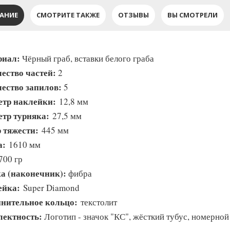
АНИЕ
СМОТРИТЕ ТАКЖЕ
ОТЗЫВЫ
ВЫ СМОТРЕЛИ
риал:
Чёрный граб, вставки белого граба
ество частей:
2
ество запилов:
5
етр наклейки:
12,8 мм
тр турняка:
27,5 мм
 тяжести:
445 мм
а:
1610 мм
00 гр
а (наконечник):
фибра
ейка:
Super Diamond
нительное кольцо:
текстолит
ектность:
Логотип - значок "КС", жёсткий тубус, номерной