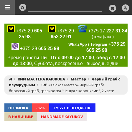
+375 29
605
+375 29
+375 17
227 31 84
25 98
652 22 91
(тел/факс)
+375 29
WhatsApp / Telegram
+375 29
605 25 98
605 25 98
Время работы
Пн - Пт с 09:00 до 17:00, обед с 12:00
до 13:00
, Суббота, воскресенье - выходные дни.
КИИ МАСТЕРА КАЮКОВА
Мастер
черный граб с
изумрудным
Кий «Каюков Мастер» Чёрный граб/
бирюзовый граб, гравировка "Чешуя с коронками", 2 части
НОВИНКА
-32%
ТУБУС В ПОДАРОК!
В НАЛИЧИИ!
HANDMADE KAYUKOV