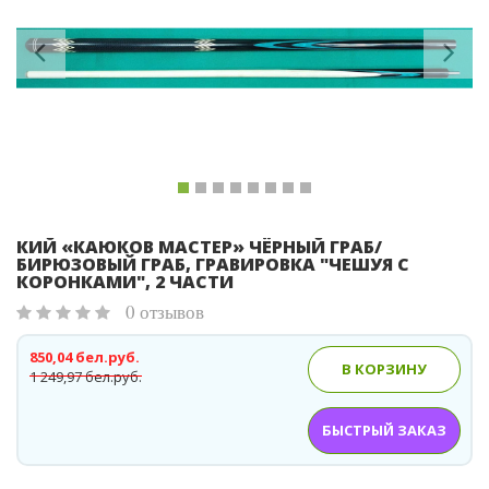
Previous
Ne
КИЙ «КАЮКОВ МАСТЕР» ЧЁРНЫЙ ГРАБ/
БИРЮЗОВЫЙ ГРАБ, ГРАВИРОВКА "ЧЕШУЯ С
КОРОНКАМИ", 2 ЧАСТИ
0 отзывов
850,04 бел.руб.
В КОРЗИНУ
1 249,97 бел.руб.
БЫСТРЫЙ ЗАКАЗ