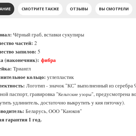
АНИЕ
СМОТРИТЕ ТАКЖЕ
ОТЗЫВЫ
ВЫ СМОТРЕЛИ
риал:
Чёрный граб, вставки сукупиры
ество частей:
2
ество запилов:
5
а (наконечник):
фибра
ейка:
Триангл
нительное кольцо:
углепластик
ектность:
Логотип - значок "КС" выполненный из серебра 99
ной паспорт, гравировка "
", предусмотрена в
Кельтские узоры
утить удлинитель, достаточно выкрутить у кия пяточку).
водитель:
Беларусь, ООО "Каюков"
я гарантия 1 год.