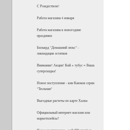
С Рождеством!
Работа магазина 4 января
Работа магазина в новогодние
праздники
Бильярд "Домашний люкс" -
ликвидация остатков
Внимание! Акция! Кий + тубус = Ваша
суперскидка!
Новое поступление - кии Каюков серии
"Тюльпан"
Выгодные расчеты по карте Халва
Официальный интернет-магазин или
маркетплейсы?
Новое поступление - кий "Мастер" из