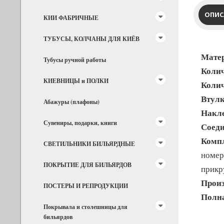
ОПИС
КИИ ФАБРИЧНЫЕ
ТУБУСЫ, КОЛЧАНЫ ДЛЯ КИЁВ
Мате
Тубусы ручной работы
Колич
КИЕВНИЦЫ и ПОЛКИ
Колич
Втулк
Абажуры (плафоны)
Накл
Сувениры, подарки, книги
Соеди
Компл
СВЕТИЛЬНИКИ БИЛЬЯРДНЫЕ
номер
ПОКРЫТИЕ ДЛЯ БИЛЬЯРДОВ
прикр
Произ
ПОСТЕРЫ И РЕПРОДУКЦИИ
Полна
Покрывала и столешницы для
бильярдов