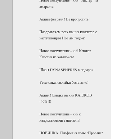
амаранта
Акции февраля! Не пропустите!
Поздравляем всех наших клиентов с
наступающим Новым годом!
Новое поступление - кий Каюков
Классик из каталокса!
Шары DYNASPHERES в подарок!
Установка наклейки бесплатно!
Акция! Скидка на кии КАЮКОВ
-40%!!!
Новое поступление - кий с
напряженными запилами!
НОВИНКА: Плафон из лозы "Прованс"