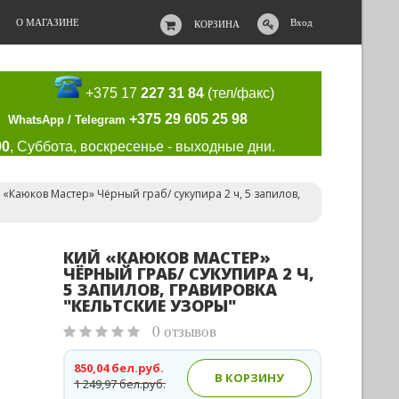
О МАГАЗИНЕ
Вход
КОРЗИНА
+375 17
227 31 84
(тел/факс)
+375 29 605 25 98
WhatsApp / Telegram
00
, Суббота, воскресенье - выходные дни.
 «Каюков Мастер» Чёрный граб/ сукупира 2 ч, 5 запилов,
КИЙ «КАЮКОВ МАСТЕР»
ЧЁРНЫЙ ГРАБ/ СУКУПИРА 2 Ч,
5 ЗАПИЛОВ, ГРАВИРОВКА
"КЕЛЬТСКИЕ УЗОРЫ"
0 отзывов
850,04 бел.руб.
В КОРЗИНУ
1 249,97 бел.руб.