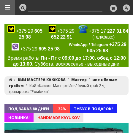
+375 29
605
+375 29
+375 17
227 31 84
25 98
652 22 91
(тел/факс)
+375 29
WhatsApp / Telegram
+375 29
605 25 98
605 25 98
Время работы
Пн - Пт с 09:00 до 17:00, обед с 12:00
до 13:00
, Суббота, воскресенье - выходные дни.
КИИ МАСТЕРА КАЮКОВА
Мастер
ипе с белым
грабом
Кий «Каюков Мастер» Ипе/ белый граб 2 ч,
гравировка "Ромбики"
ПОД ЗАКАЗ 80 ДНЕЙ
-32%
ТУБУС В ПОДАРОК!
НОВИНКА!
HANDMADE KAYUKOV