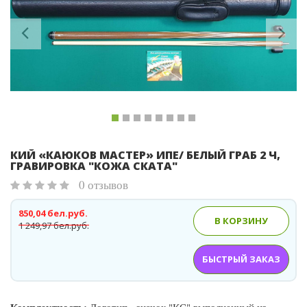
Previous
Ne
КИЙ «КАЮКОВ МАСТЕР» ИПЕ/ БЕЛЫЙ ГРАБ 2 Ч,
ГРАВИРОВКА "КОЖА СКАТА"
0 отзывов
850,04 бел.руб.
В КОРЗИНУ
1 249,97 бел.руб.
БЫСТРЫЙ ЗАКАЗ