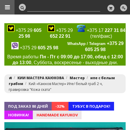
+375 29
605
+375 29
+375 17
227 31 84
25 98
652 22 91
(тел/факс)
+375 29
WhatsApp / Telegram
+375 29
605 25 98
605 25 98
Время работы
Пн - Пт с 09:00 до 17:00, обед с 12:00
до 13:00
, Суббота, воскресенье - выходные дни.
КИИ МАСТЕРА КАЮКОВА
Мастер
ипе с белым
грабом
Кий «Каюков Мастер» Ипе/ белый граб 2 ч,
гравировка "Кожа ската"
ПОД ЗАКАЗ 80 ДНЕЙ
-32%
ТУБУС В ПОДАРОК!
НОВИНКА!
HANDMADE KAYUKOV