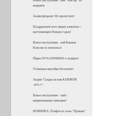
амаранта
Акции февраля! Не пропустите!
Поздравляем всех наших клиентов с
наступающим Новым годом!
Новое поступление - кий Каюков
Классик из каталокса!
Шары DYNASPHERES в подарок!
Установка наклейки бесплатно!
Акция! Скидка на кии КАЮКОВ
-40%!!!
Новое поступление - кий с
напряженными запилами!
НОВИНКА: Плафон из лозы "Прованс"