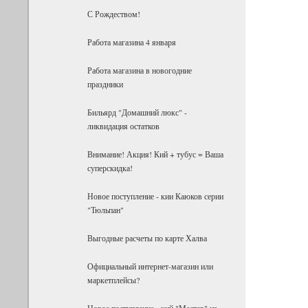
С Рождеством!
Работа магазина 4 января
Работа магазина в новогодние
праздники
Бильярд "Домашний люкс" -
ликвидация остатков
Внимание! Акция! Кий + тубус = Ваша
суперскидка!
Новое поступление - кии Каюков серии
"Тюльпан"
Выгодные расчеты по карте Халва
Официальный интернет-магазин или
маркетплейсы?
Новое поступление - кий "Мастер" из