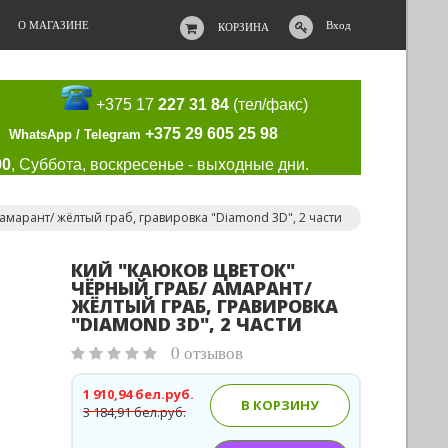
О МАГАЗИНЕ
Вход
КОРЗИНА
+375 17
227 31 84
(тел/факс)
+375 29 605 25 98
WhatsApp / Telegram
00
, Суббота, воскресенье - выходные дни.
амарант/ жёлтый граб, гравировка "Diamond 3D", 2 части
КИЙ "КАЮКОВ ЦВЕТОК"
ЧЁРНЫЙ ГРАБ/ АМАРАНТ/
ЖЁЛТЫЙ ГРАБ, ГРАВИРОВКА
"DIAMOND 3D", 2 ЧАСТИ
0 отзывов
1 910,94 бел.руб.
В КОРЗИНУ
3 184,91 бел.руб.