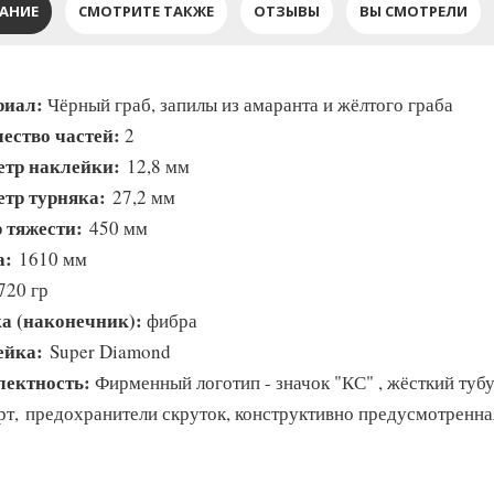
АНИЕ
СМОТРИТЕ ТАКЖЕ
ОТЗЫВЫ
ВЫ СМОТРЕЛИ
риал:
Чёрный граб, запилы из амаранта и жёлтого граба
ество частей:
2
тр наклейки:
12,8 мм
тр турняка:
27,2 мм
 тяжести:
450 мм
а:
1610 мм
20 гр
а (наконечник):
фибра
ейка:
Super Diamond
ектность:
Фирменный логотип - значок "КС" , жёсткий туб
рт, предохранители скруток, конструктивно предусмотренна