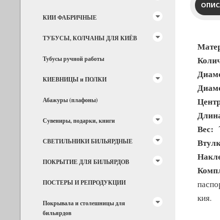
ОПИС
КИИ ФАБРИЧНЫЕ
ТУБУСЫ, КОЛЧАНЫ ДЛЯ КИЁВ
Мате
Колич
Тубусы ручной работы
Диаме
КИЕВНИЦЫ и ПОЛКИ
Диаме
Центр
Абажуры (плафоны)
Длин
Сувениры, подарки, книги
Вес:
7
Втулк
СВЕТИЛЬНИКИ БИЛЬЯРДНЫЕ
Накл
ПОКРЫТИЕ ДЛЯ БИЛЬЯРДОВ
Компл
ПОСТЕРЫ И РЕПРОДУКЦИИ
паспо
кия.
Покрывала и столешницы для
бильярдов