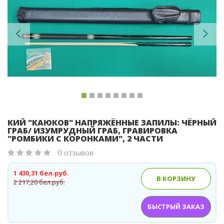
Previous
Ne
КИЙ "КАЮКОВ" НАПРЯЖЁННЫЕ ЗАПИЛЫ: ЧЁРНЫЙ
ГРАБ/ ИЗУМРУДНЫЙ ГРАБ, ГРАВИРОВКА
"РОМБИКИ С КОРОНКАМИ", 2 ЧАСТИ
0 отзывов
1 430,31 бел.руб.
В КОРЗИНУ
2 217,20 бел.руб.
БЫСТРЫЙ ЗАКАЗ