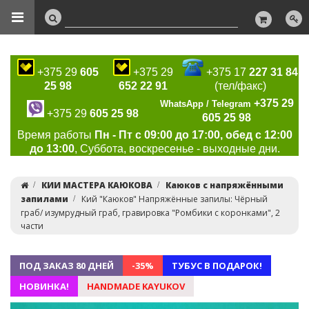
+375 29
605
+375 29
+375 17
227 31 84
25 98
652 22 91
(тел/факс)
+375 29
WhatsApp / Telegram
+375 29
605 25 98
605 25 98
Время работы
Пн - Пт с 09:00 до 17:00, обед с 12:00
до 13:00
, Суббота, воскресенье - выходные дни.
КИИ МАСТЕРА КАЮКОВА
Каюков с напряжёнными
запилами
Кий "Каюков" Напряжённые запилы: Чёрный
граб/ изумрудный граб, гравировка "Ромбики с коронками", 2
части
ПОД ЗАКАЗ 80 ДНЕЙ
-35%
ТУБУС В ПОДАРОК!
НОВИНКА!
HANDMADE KAYUKOV