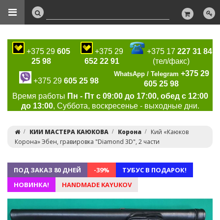
+375 29
605
+375 29
+375 17
227 31 84
25 98
652 22 91
(тел/факс)
+375 29
WhatsApp / Telegram
+375 29
605 25 98
605 25 98
Время работы
Пн - Пт с 09:00 до 17:00, обед с 12:00
до 13:00
, Суббота, воскресенье - выходные дни.
КИИ МАСТЕРА КАЮКОВА
Корона
Кий «Каюков
Корона» Эбен, гравировка "Diamond 3D", 2 части
ПОД ЗАКАЗ 80 ДНЕЙ
-39%
ТУБУС В ПОДАРОК!
НОВИНКА!
HANDMADE KAYUKOV
Previous
Ne