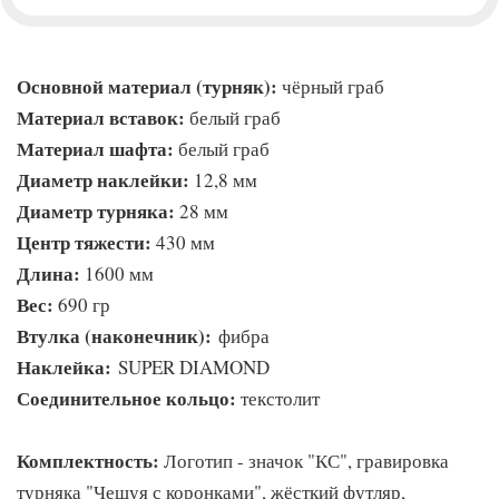
Основной материал (турняк):
чёрный граб
Материал вставок:
белый граб
Материал шафта:
белый граб
Диаметр наклейки:
12,8 мм
Диаметр турняка:
28 мм
Центр тяжести:
430 мм
Длина:
1600 мм
Вес:
690 гр
Втулка (наконечник):
фибра
Наклейка:
SUPER DIAMOND
Соединительное кольцо:
текстолит
Комплектность:
Логотип - значок "КС", гравировка
турняка "Чешуя с коронками", жёсткий футляр,