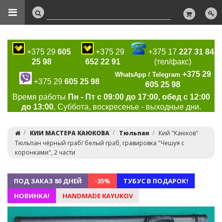
+375 29
605
+375 29
+375 17
227 31 84
25 98
652 22 91
(тел/факс)
+375 29
WhatsApp / Telegram
+375 29
605 25 98
605 25 98
Время работы
Пн - Пт с 09:00 до 17:00, обед с 12:00
до 13:00
, Суббота, воскресенье - выходные дни.
КИИ МАСТЕРА КАЮКОВА
Тюльпан
Кий "Каюков"
Тюльпан чёрный граб/ белый граб, гравировка "Чешуя с
коронками", 2 части
ПОД ЗАКАЗ 80 ДНЕЙ
-35%
ТУБУС В ПОДАРОК!
НОВИНКА!
HANDMADE KAYUKOV