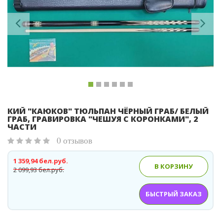
Previous
Ne
КИЙ "КАЮКОВ" ТЮЛЬПАН ЧЁРНЫЙ ГРАБ/ БЕЛЫЙ
ГРАБ, ГРАВИРОВКА "ЧЕШУЯ С КОРОНКАМИ", 2
ЧАСТИ
0 отзывов
1 359,94 бел.руб.
В КОРЗИНУ
2 099,93 бел.руб.
БЫСТРЫЙ ЗАКАЗ