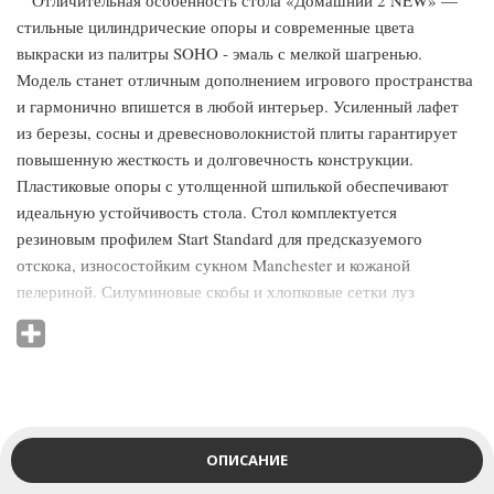
Отличительная особенность стола «Домашний 2 NEW» —
стильные цилиндрические опоры и современные цвета
выкраски из палитры SOHO - эмаль с мелкой шагренью.
Модель станет отличным дополнением игрового пространства
и гармонично впишется в любой интерьер. Усиленный лафет
из березы, сосны и древесноволокнистой плиты гарантирует
повышенную жесткость и долговечность конструкции.
Пластиковые опоры с утолщенной шпилькой обеспечивают
идеальную устойчивость стола. Стол комплектуется
резиновым профилем Start Standard для предсказуемого
отскока, износостойким сукном Manchester и кожаной
пелериной. Силуминовые скобы и хлопковые сетки луз
дополняют комплектацию. Стол поставляется в собранном
виде — вам не потребуется дополнительная сборка.
Компактные габариты позволяют легко разместить его в
квартире, доме или офисе.
ОПИСАНИЕ