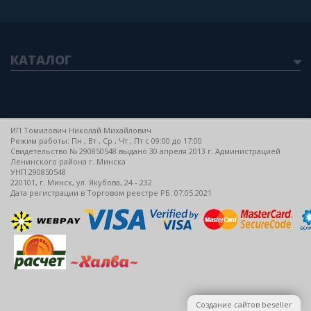
КАТАЛОГ
ИП Томилович Николай Михайлович
Режим работы: Пн , Вт , Ср , Чт , Пт c 09:00 до 17:00
Свидетельство № 290850548 выдано 30 апреля 2013 г. Администрацией
Ленинского района г. Минска
УНП 290850548
220101, г. Минск, ул. Якубова, 24 - 232
Дата регистрации в Торговом реестре РБ: 07.05.2021
Создание сайтов beseller