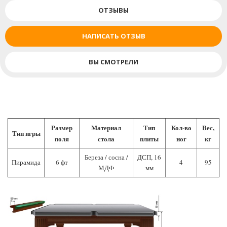
ОТЗЫВЫ
НАПИСАТЬ ОТЗЫВ
ВЫ СМОТРЕЛИ
Размер
Материал
Тип
Кол-во
Вес,
Тип игры
поля
стола
плиты
ног
кг
Береза / сосна /
ДСП, 16
Пирамида
6 фт
4
95
МДФ
мм