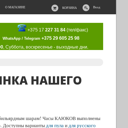
О МАГАЗИНЕ
Вход
КОРЗИНА
+375 17
227 31 84
(тел/факс)
+375 29 605 25 98
WhatsApp / Telegram
00
, Суббота, воскресенье - выходные дни.
ИНКА НАШЕГО
щим бильярдным шарам! Часы КАЮКОВ выполнены
но. Доступны варианты
для пула
и
для русского