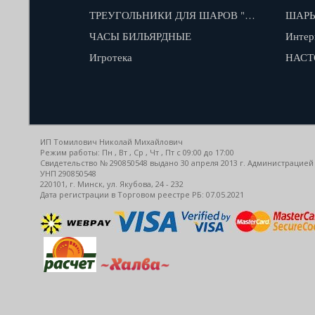
ТРЕУГОЛЬНИКИ ДЛЯ ШАРОВ "КАЮКОВ"
ШАРЫ
ЧАСЫ БИЛЬЯРДНЫЕ
Интер
Игротека
НАСТ
ИП Томилович Николай Михайлович
Режим работы: Пн , Вт , Ср , Чт , Пт c 09:00 до 17:00
Свидетельство № 290850548 выдано 30 апреля 2013 г. Администрацией
УНП 290850548
220101, г. Минск, ул. Якубова, 24 - 232
Дата регистрации в Торговом реестре РБ: 07.05.2021