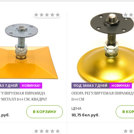
Previous
Next
АЗ 7 ДНЕЙ
НОВИНКА!
ПОД ЗАКАЗ 7 ДНЕЙ
НОВИНКА!
ЕГУЛИРУЕМАЯ ПИРАМИДА
ОПОРА РЕГУЛИРУЕМАЯ ПИРАМИД
 МЕТАЛЛ D14 СМ, КВАДРАТ
D14 СМ
ЦЕНА
В КОРЗИНУ
В КО
.руб.
93,75 бел.руб.