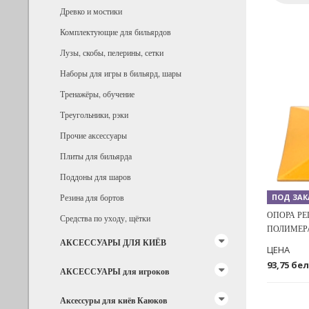
Древко и мостики
Комплектующие для бильярдов
Лузы, скобы, пелерины, сетки
Наборы для игры в бильярд, шары
Тренажёры, обучение
Previous
Треугольники, рэки
Прочие аксессуары
Плиты для бильярда
Поддоны для шаров
Резина для бортов
ПОД ЗАК
ОПОРА Р
Средства по уходу, щётки
ПОЛИМЕР/
АКСЕССУАРЫ ДЛЯ КИЁВ
ЦЕНА
93,75 бел
АКСЕССУАРЫ для игроков
Аксессуры для киёв Каюков