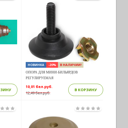
Previous
Next
Next
НОВИНКА
-20%
В НАЛИЧИИ!
ОПОРА ДЛЯ МИНИ-БИЛЬЯРДОВ
РЕГУЛИРУЕМАЯ
10,01 бел.руб.
РЗИНУ
В КОРЗИНУ
12,49 бел.руб.