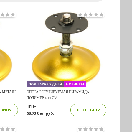
Previous
Next
Next
ПОД ЗАКАЗ 7 ДНЕЙ
НОВИНКА!
А МЕТАЛЛ
ОПОРА РЕГУЛИРУЕМАЯ ПИРАМИДА
ПОЛИМЕР D14 СМ
ЦЕНА
РЗИНУ
В КОРЗИНУ
68,73 бел.руб.