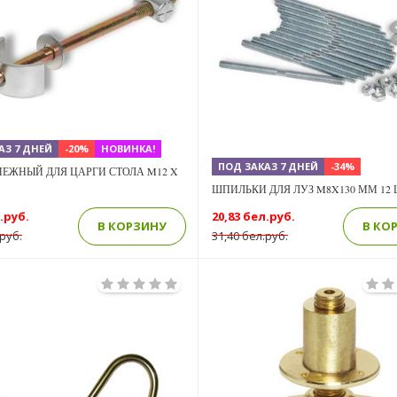
АЗ 7 ДНЕЙ
-20%
НОВИНКА!
ПОД ЗАКАЗ 7 ДНЕЙ
-34%
ПЕЖНЫЙ ДЛЯ ЦАРГИ СТОЛА M12 X
ШПИЛЬКИ ДЛЯ ЛУЗ M8X130 ММ 12 
.руб.
20,83 бел.руб.
В КОРЗИНУ
В КО
.руб.
31,40 бел.руб.
Previous