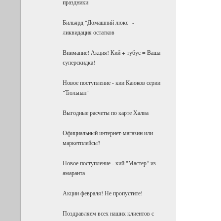
праздники
Бильярд "Домашний люкс" -
ликвидация остатков
Внимание! Акция! Кий + тубус = Ваша
суперскидка!
Новое поступление - кии Каюков серии
"Тюльпан"
Выгодные расчеты по карте Халва
Официальный интернет-магазин или
маркетплейсы?
Новое поступление - кий "Мастер" из
амаранта
Акции февраля! Не пропустите!
Поздравляем всех наших клиентов с