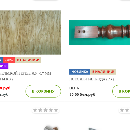
Previous
Next
А
-20%
В НАЛИЧИИ!
ИВ!
НОВИНКА
В НАЛИЧИИ!
ЛЬСКОЙ БЕРЕЗЫ 0,6 - 0,7 ММ
1 М.КВ.)
НОГА ДЛЯ БИЛЬЯРДА (Б\У)
л.руб.
ЦЕНА
В КОРЗИНУ
В КО
л.руб.
50,00 бел.руб.