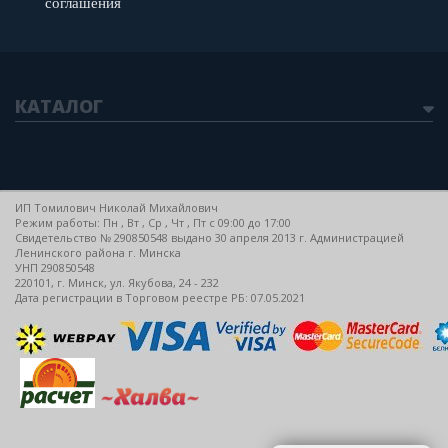
соглашения
КАТАЛОГ
ИП Томилович Николай Михайлович
Режим работы: Пн , Вт , Ср , Чт , Пт c 09:00 до 17:00
Свидетельство № 290850548 выдано 30 апреля 2013 г. Администрацией
Ленинского района г. Минска
УНП 290850548
220101, г. Минск, ул. Якубова, 24 - 232
Дата регистрации в Торговом реестре РБ: 07.05.2021