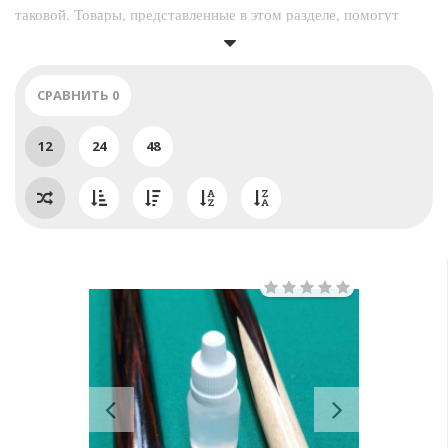
таковой. Товары, представленные в этом разделе, помогут
игрокам сохранить кий в хорошем состоянии на протяжении
лет. Он будет радовать глаз и поможет добиться высоких
результатов.
СРАВНИТЬ
0
12
24
48
Previous
Next