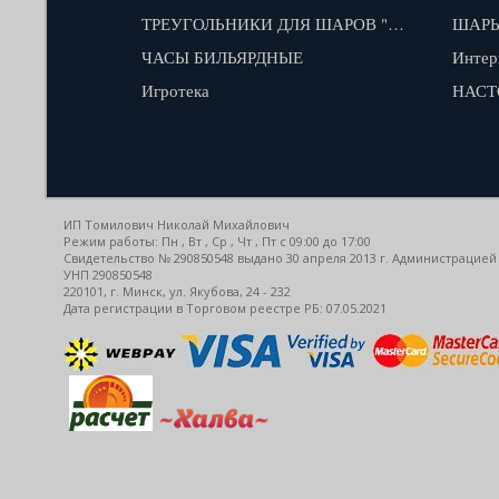
ТРЕУГОЛЬНИКИ ДЛЯ ШАРОВ "КАЮКОВ"
ШАРЫ
ЧАСЫ БИЛЬЯРДНЫЕ
Интер
Игротека
НАСТ
ИП Томилович Николай Михайлович
Режим работы: Пн , Вт , Ср , Чт , Пт c 09:00 до 17:00
Свидетельство № 290850548 выдано 30 апреля 2013 г. Администрацией
УНП 290850548
220101, г. Минск, ул. Якубова, 24 - 232
Дата регистрации в Торговом реестре РБ: 07.05.2021