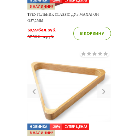
НОВИНКА
-20%
СУПЕР ЦЕНА!
В НАЛИЧИИ!
ТРЕУГОЛЬНИК CLASSIC ДУБ МАХАГОН
Ø57,2ММ
69,99 бел.руб.
В КОРЗИНУ
87,50 бел.руб.
Previous
Next
НОВИНКА
-20%
СУПЕР ЦЕНА!
В НАЛИЧИИ!