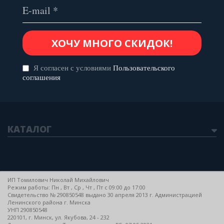
Я согласен с условиями
Пользовательского
соглашения
КАТАЛОГ
ИП Томилович Николай Михайлович
Режим работы: Пн , Вт , Ср , Чт , Пт c 09:00 до 17:00
Свидетельство № 290850548 выдано 30 апреля 2013 г. Администрацией
Ленинского района г. Минска
УНП 290850548
220101, г. Минск, ул. Якубова, 24 - 232