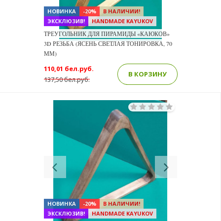
НОВИНКА
-20%
В НАЛИЧИИ!
ЭКСКЛЮЗИВ!
HANDMADE KAYUKOV
ТРЕУГОЛЬНИК ДЛЯ ПИРАМИДЫ «КАЮКОВ»
3D РЕЗЬБА (ЯСЕНЬ СВЕТЛАЯ ТОНИРОВКА, 70
ММ)
110,01 бел.руб.
В КОРЗИНУ
137,50 бел.руб.
Previous
Next
НОВИНКА
-20%
В НАЛИЧИИ!
ЭКСКЛЮЗИВ!
HANDMADE KAYUKOV