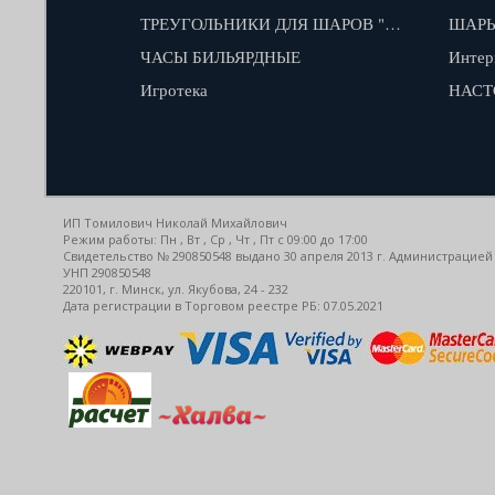
ТРЕУГОЛЬНИКИ ДЛЯ ШАРОВ "КАЮКОВ"
ШАРЫ
ЧАСЫ БИЛЬЯРДНЫЕ
Интер
Игротека
НАСТ
ИП Томилович Николай Михайлович
Режим работы: Пн , Вт , Ср , Чт , Пт c 09:00 до 17:00
Свидетельство № 290850548 выдано 30 апреля 2013 г. Администрацией
УНП 290850548
220101, г. Минск, ул. Якубова, 24 - 232
Дата регистрации в Торговом реестре РБ: 07.05.2021