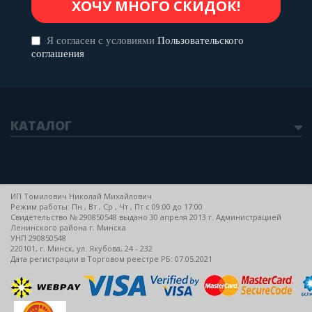
указанием индивидуального номера, по которому можно
проследить всю историю каждого проданного фабрикой
Я согласен с условиями
Пользовательского
рулона бильярдного сукна (надпись проявляется только под
соглашения
ультрафиолетовым светом флуоресцентной лампы).
Выбор продукции Simonis – и для профессионалов, и для
любителей это гарантия возможности вести честную игру на
предсказуемом сукне.
КАТАЛОГ
ИП Томилович Николай Михайлович
Режим работы: Пн , Вт , Ср , Чт , Пт c 09:00 до 17:00
Свидетельство № 290850548 выдано 30 апреля 2013 г. Администрацией
Ленинского района г. Минска
УНП 290850548
220101, г. Минск, ул. Якубова, 24 - 232
Дата регистрации в Торговом реестре РБ: 07.05.2021