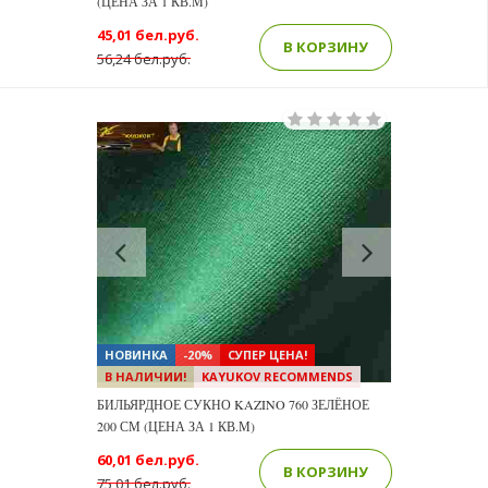
(ЦЕНА ЗА 1 КВ.М)
45,01 бел.руб.
В КОРЗИНУ
56,24 бел.руб.
Previous
Next
НОВИНКА
-20%
СУПЕР ЦЕНА!
В НАЛИЧИИ!
KAYUKOV RECOMMENDS
БИЛЬЯРДНОЕ СУКНО KAZINO 760 ЗЕЛЁНОЕ
200 СМ (ЦЕНА ЗА 1 КВ.М)
60,01 бел.руб.
В КОРЗИНУ
75,01 бел.руб.