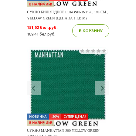
В НАЛИЧИИ!
СУКНО БИЛЬЯРДНОЕ EUROSPRINT 70, 198 СМ.,
YELLOW GREEN (ЦЕНА ЗА 1 КВ.М)
151,52 бел.руб.
В КОРЗИНУ
189,41 бел.руб.
Previous
Next
НОВИНКА
-20%
СУПЕР ЦЕНА!
В НАЛИЧИИ!
СУКНО MANHATTAN 300 YELLOW GREEN