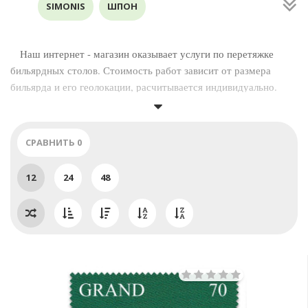
SIMONIS
ШПОН
СРЕДСТВА ПО УХОДУ
Наш интернет - магазин оказывает услуги по перетяжке
бильярдных столов. Стоимость работ зависит от размера
бильярда и его геолокации, расчитывается индивидуально.
Комплекс работ по перетяжке бильярда включает в себя:
- выравнивание игровой поверхности;
- регулировка по уровню;
СРАВНИТЬ
0
- заделка стыков.
12
24
48
Оптовым покупателям, владельцам бильярдных клубов и
нашим представителям в регионах предусмотрена скидка при
покупке сукна рулонами.
Сукно в рулонах отпускается партиями по: 20, 30, 40, 60 п.м.
Звоните, спрашивайте, будем рады ответить на все
интересующие Вас вопросы!