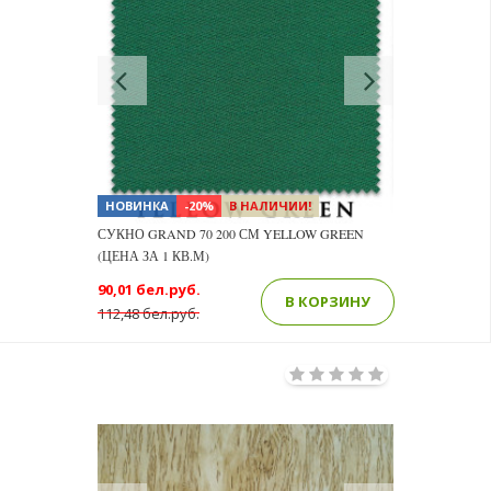
Previous
Next
НОВИНКА
-20%
В НАЛИЧИИ!
СУКНО GRAND 70 200 СМ YELLOW GREEN
(ЦЕНА ЗА 1 КВ.М)
90,01 бел.руб.
В КОРЗИНУ
112,48 бел.руб.