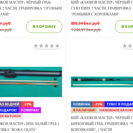
КОВ МАСТЕР» ЧЁРНЫЙ ГРАБ/
КИЙ «КАЮКОВ МАСТЕР» ЧЁРНЫЙ Г
 2 ЧАСТИ, ГРАВИРОВКА "ОГОНЬКИ
СУКУПИРА 2 ЧАСТИ, ГРАВИРОВКА
КАМИ"
"РОМБИКИ С КОРОНКАМИ"
л.руб.
850,04 бел.руб.
В КОРЗИНУ
В КО
ел.руб.
1 249,97 бел.руб.
Previous
Next
АЗ 80 ДНЕЙ
-32%
НОВИНКА
-32%
ТУБУС В ПОДАР
 ПОДАРОК!
НОВИНКА!
В НАЛИЧИИ!
HANDMADE KAYUK
DE KAYUKOV
КИЙ «КАЮКОВ МАСТЕР» ЧЁРНЫЙ Г
КОВ МАСТЕР» ИПЕ/ БЕЛЫЙ ГРАБ 2
БИРЮЗОВЫЙ ГРАБ, ГРАВИРОВКА "
РОВКА "КОЖА СКАТА"
КОРОНКАМИ", 2 ЧАСТИ