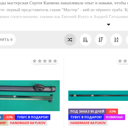
оды мастерская Сергея Каюкова накапливала опыт и навыки, чтобы 
те: первый представитель серии "Мастер" - кий из чёрного граба.
ЁРНЫЙ ГРАБ С РОЗОВЫМ
АМАРАНТ С ЧЁРНЫМ ГРАБОМ
ИП
кими спортсменами, такими как Евгений Курта и Андрей Глушанин
ичную цену, сочетая все инновационные разработки мастера, начин
ЕРНЫЙ ГРАБ С ОРАНЖЕВЫМ
СУКУПИРА С БЕЛЫМ
СУКУПИР
 и вы!
ЕРНЫЙ ГРАБ С ИЗУМРУДНЫМ
НИТЬ
0
ЕРНЫЙ ГРАБ С БЕЛЫМ
Previous
Next
ПОД ЗАКАЗ 80 ДНЕЙ
-32%
А
-32%
ТУБУС В ПОДАРОК!
ТУБУС В ПОДАРОК!
НОВИНКА!
ИИ!
HANDMADE KAYUKOV
HANDMADE KAYUKOV