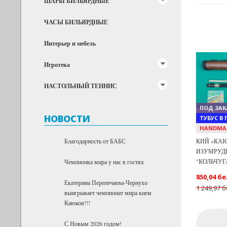
ШАРЫ БИЛЬЯРДНЫЕ
ЧАСЫ БИЛЬЯРДНЫЕ
Интерьер и мебель
Игротека
Previous
НАСТОЛЬНЫЙ ТЕННИС
ПОД ЗАК
НОВОСТИ
ТУБУС В
HANDMA
Благодарность от БАБС
КИЙ «КАЮ
ИЗУМРУДН
"КОЛЬЧУГ
Чемпионка мира у нас в гостях
850,04 бе
Екатерина Перепечаева-Чернухо
1 249,97 б
выигрывает чемпионат мира кием
Каюков!!!
С Новым 2026 годом!