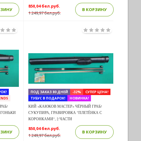
850,04 бел.руб.
РЗИНУ
В КОРЗИНУ
1 249,97 бел.руб.
Previous
Next
Next
ОК!
ПОД ЗАКАЗ 80 ДНЕЙ
-32%
СУПЕР ЦЕНА!
ENDS
ТУБУС В ПОДАРОК!
НОВИНКА!
РАБ/
КИЙ «КАЮКОВ МАСТЕР» ЧЁРНЫЙ ГРАБ/
ОГОНЬКИ
СУКУПИРА, ГРАВИРОВКА "ПЛЕТЁНКА С
КОРОНКАМИ", 2 ЧАСТИ
850,04 бел.руб.
РЗИНУ
В КОРЗИНУ
1 249,97 бел.руб.