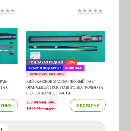
Previous
Next
Next
ПОД ЗАКАЗ 80 ДНЕЙ
-32%
ТУБУС В ПОДАРОК!
НОВИНКА!
HANDMADE KAYUKOV
РАБ/
КИЙ «КАЮКОВ МАСТЕР» ЧЁРНЫЙ ГРАБ/
УГА С
ОРАНЖЕВЫЙ ГРАБ, ГРАВИРОВКА "КОЛЬЧУГА
С КОРОНКАМИ", 2 ЧАСТИ
850,04 бел.руб.
РЗИНУ
В КОРЗИНУ
1 249,97 бел.руб.