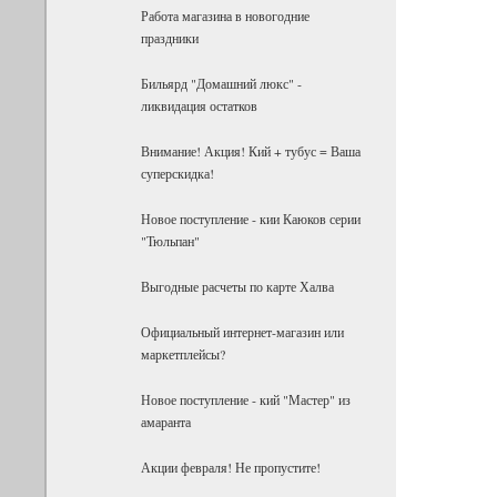
Работа магазина в новогодние
праздники
Бильярд "Домашний люкс" -
ликвидация остатков
Внимание! Акция! Кий + тубус = Ваша
суперскидка!
Новое поступление - кии Каюков серии
"Тюльпан"
Выгодные расчеты по карте Халва
Официальный интернет-магазин или
маркетплейсы?
Новое поступление - кий "Мастер" из
амаранта
Акции февраля! Не пропустите!