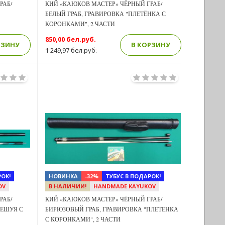
РАБ/
КИЙ «КАЮКОВ МАСТЕР» ЧЁРНЫЙ ГРАБ/
БЕЛЫЙ ГРАБ, ГРАВИРОВКА "ПЛЕТЁНКА С
КОРОНКАМИ", 2 ЧАСТИ
850,00 бел.руб.
РЗИНУ
В КОРЗИНУ
1 249,97 бел.руб.
Previous
Next
Next
ОК!
НОВИНКА
-32%
ТУБУС В ПОДАРОК!
OV
В НАЛИЧИИ!
HANDMADE KAYUKOV
РАБ/
КИЙ «КАЮКОВ МАСТЕР» ЧЁРНЫЙ ГРАБ/
ЧЕШУЯ С
БИРЮЗОВЫЙ ГРАБ, ГРАВИРОВКА "ПЛЕТЁНКА
С КОРОНКАМИ", 2 ЧАСТИ