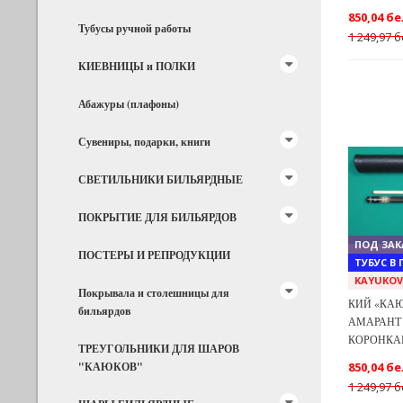
850,04 бе
Тубусы ручной работы
1 249,97 б
КИЕВНИЦЫ и ПОЛКИ
Абажуры (плафоны)
Сувениры, подарки, книги
СВЕТИЛЬНИКИ БИЛЬЯРДНЫЕ
Previous
ПОКРЫТИЕ ДЛЯ БИЛЬЯРДОВ
ПОД ЗАК
ПОСТЕРЫ И РЕПРОДУКЦИИ
ТУБУС В
KAYUKO
Покрывала и столешницы для
КИЙ «КАЮ
бильярдов
АМАРАНТ 
КОРОНКА
ТРЕУГОЛЬНИКИ ДЛЯ ШАРОВ
"КАЮКОВ"
850,04 бе
1 249,97 б