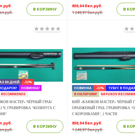
л.руб.
850,04 бел.руб.
В КОРЗИНУ
В КО
ел.руб.
1 249,97 бел.руб.
Previous
Next
АЗ 80 ДНЕЙ
-32%
 ПОДАРОК!
НОВИНКА!
НОВИНКА
-32%
ТУБУС В ПОДАР
V RECOMMENDS
В НАЛИЧИИ!
KAYUKOV RECOMM
КОВ МАСТЕР» ЧЁРНЫЙ ГРАБ/
КИЙ «КАЮКОВ МАСТЕР» ЧЁРНЫЙ Г
2 Ч, ГРАВИРОВКА "КОЛЬЧУГА С
ОРАНЖЕВЫЙ ГРАБ, ГРАВИРОВКА "
МИ"
С КОРОНКАМИ", 2 ЧАСТИ
л.руб.
850,04 бел.руб.
В КОРЗИНУ
В КО
ел.руб.
1 249,97 бел.руб.