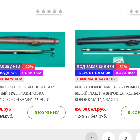
Previous
Next
АЗ 80 ДНЕЙ
-32%
ПОД ЗАКАЗ 80 ДНЕЙ
-32%
 ПОДАРОК!
НОВИНКА!
ТУБУС В ПОДАРОК!
НОВИНКА!
DE KAYUKOV
HANDMADE KAYUKOV
КОВ МАСТЕР» ЧЁРНЫЙ ГРАБ/
КИЙ «КАЮКОВ МАСТЕР» ЧЁРНЫЙ Г
ЫЙ ГРАБ, ГРАВИРОВКА
БЕЛЫЙ ГРАБ, ГРАВИРОВКА "КОЛЬЧ
А С КОРОНКАМИ", 2 ЧАСТИ
КОРОНКАМИ", 2 ЧАСТИ
л.руб.
850,00 бел.руб.
В КОРЗИНУ
В КО
ел.руб.
1 249,97 бел.руб.
1
2
3