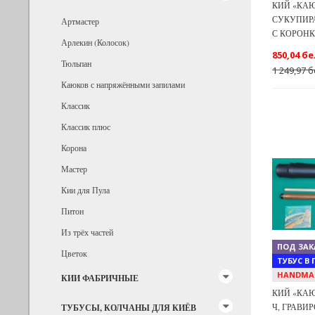
КИЙ «КАЮ
СУКУПИРА
Артмастер
С КОРОН
Арлекин (Колосок)
850,04 бе
Тюльпан
1 249,97 б
Каюков с напряжёнными запилами
Классик
Классик плюс
Корона
Мастер
Previous
Кии для Пула
Питон
Из трёх частей
ПОД ЗАК
Цветок
ТУБУС В
HANDMA
КИИ ФАБРИЧНЫЕ
КИЙ «КАЮ
Ч, ГРАВИ
ТУБУСЫ, КОЛЧАНЫ ДЛЯ КИЁВ