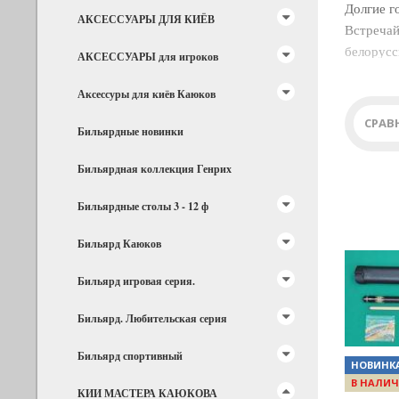
Долгие г
АКСЕССУАРЫ ДЛЯ КИЁВ
Встречай
Ч
белорусс
АКСЕССУАРЫ для игроков
демократ
Ч
"Мастер"
Аксессуры для киёв Каюков
Ч
СРАВ
Бильярдные новинки
Ч
Бильярдная коллекция Генрих
Бильярдные столы 3 - 12 ф
Бильярд Каюков
Бильярд игровая серия.
Previous
Бильярд. Любительская серия
Бильярд спортивный
НОВИНК
В НАЛИЧ
КИИ МАСТЕРА КАЮКОВА