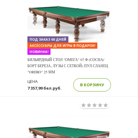
пользуются популярностью для установки в помещении
небольших офисов. Приобретая продукцию ведущего
Previous
Next
производителя Фабрики «Старт» - вы делаете верный выбор.
Уникальные технологии, которые Фабрика использует на
производстве, позволяют создавать высококачественное
ПОД ЗАКАЗ 60 ДНЕЙ
оборудование для бильярда.
АКСЕССУАРЫ ДЛЯ ИГРЫ В ПОДАРОК!
НОВИНКА!
БИЛЬЯРДНЫЙ СТОЛ "ОМЕГА" 07 Ф (СОСНА/
БОРТ БЕРЕЗА, ЛУЗЫ С СЕТКОЙ) ПУЛ СЛАНЕЦ
"ORERO" 25 ММ
ЦЕНА
В КОРЗИНУ
7 357,99 бел.руб.