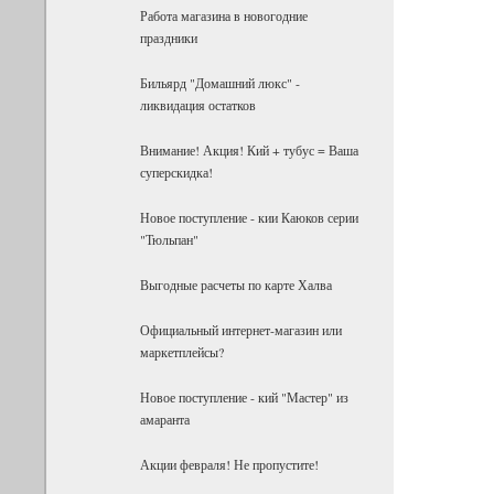
Работа магазина в новогодние
праздники
Бильярд "Домашний люкс" -
ликвидация остатков
Внимание! Акция! Кий + тубус = Ваша
суперскидка!
Новое поступление - кии Каюков серии
"Тюльпан"
Выгодные расчеты по карте Халва
Официальный интернет-магазин или
маркетплейсы?
Новое поступление - кий "Мастер" из
амаранта
Акции февраля! Не пропустите!