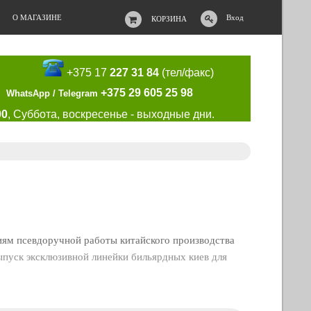
О МАГАЗИНЕ
Вход
КОРЗИНА
+375 17
227 31 84
(тел/факс)
+375 29 605 25 98
WhatsApp / Telegram
00
, Суббота, воскресенье - выходные дни.
иям псевдоручной работы китайского производства
пуск эксклюзивной линейки бильярдных киев для
акже в финской кайзе, но только спустя 20 лет