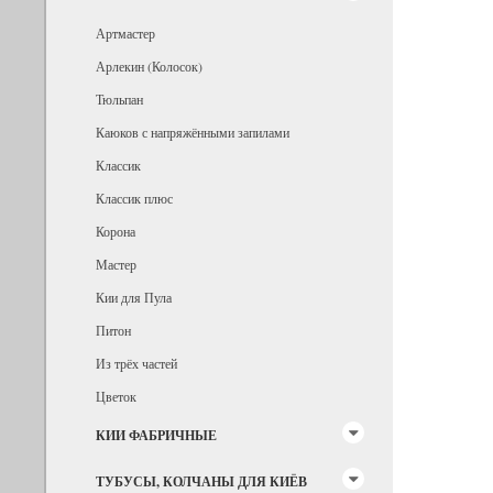
Артмастер
Арлекин (Колосок)
Тюльпан
Каюков с напряжёнными запилами
Классик
Классик плюс
Корона
Мастер
Кии для Пула
Питон
Из трёх частей
Цветок
КИИ ФАБРИЧНЫЕ
ТУБУСЫ, КОЛЧАНЫ ДЛЯ КИЁВ