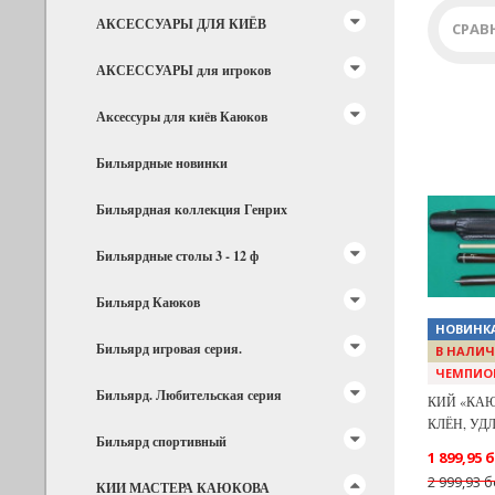
опытный 
АКСЕССУАРЫ ДЛЯ КИЁВ
СРАВ
игровым 
АКСЕССУАРЫ для игроков
«Стрела»
игроками
Аксессуры для киёв Каюков
титанова
воздейст
Бильярдные новинки
Большое 
Бильярдная коллекция Генрих
придающа
Previous
Бильярдные столы 3 - 12 ф
демонстр
Бильярд Каюков
И наконе
НОВИНК
напрямую
Бильярд игровая серия.
В НАЛИЧ
лично дл
ЧЕМПИОН
также мо
Бильярд. Любительская серия
КИЙ «КАЮ
услышаны
КЛЁН, УД
Бильярд спортивный
1 899,95 
2 999,93 б
КИИ МАСТЕРА КАЮКОВА