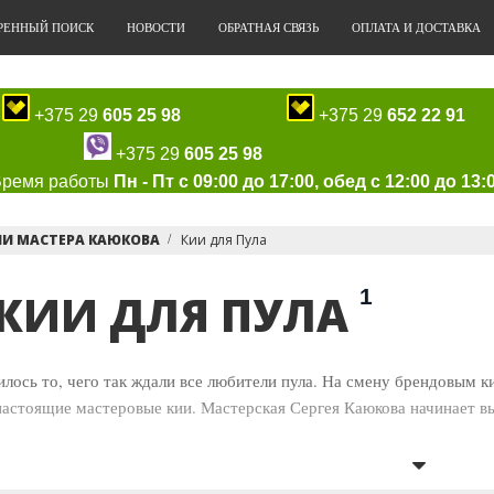
РЕННЫЙ ПОИСК
НОВОСТИ
ОБРАТНАЯ СВЯЗЬ
ОПЛАТА И ДОСТАВКА
+375 29
605 25 98
+375 29
652 22 91
+375 29
605 25 98
Время работы
Пн - Пт с 09:00 до 17:00, обед с 12:00 до 13:
ИИ МАСТЕРА КАЮКОВА
Кии для Пула
1
КИИ ДЛЯ ПУЛА
сь то, чего так ждали все любители пула. На смену брендовым к
астоящие мастеровые кии. Мастерская Сергея Каюкова начинает вы
ой работы Сергея Каюкова хорошо известны в русском бильярде, а т