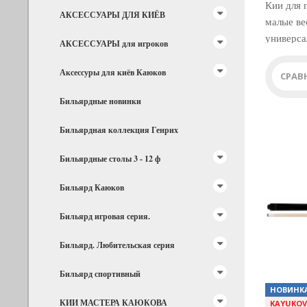
Кии для 
АКСЕССУАРЫ ДЛЯ КИЁВ
малые ве
универса
АКСЕССУАРЫ для игроков
Аксессуры для киёв Каюков
СРАВ
Бильярдные новинки
Бильярдная коллекция Генрих
Бильярдные столы 3 - 12 ф
Бильярд Каюков
Previous
Бильярд игровая серия.
Бильярд. Любительская серия
Бильярд спортивный
НОВИНК
КИИ МАСТЕРА КАЮКОВА
KAYUKO