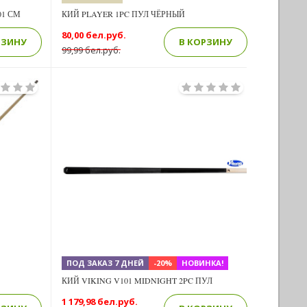
01 СМ
КИЙ PLAYER 1PC ПУЛ ЧЁРНЫЙ
80,00 бел.руб.
РЗИНУ
В КОРЗИНУ
99,99 бел.руб.
Previous
Next
Next
ПОД ЗАКАЗ 7 ДНЕЙ
-20%
НОВИНКА!
КИЙ VIKING V101 MIDNIGHT 2PC ПУЛ
1 179,98 бел.руб.