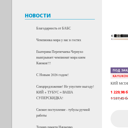
НОВОСТИ
Благодарность от БАБС
Previous
Чемпионка мира у нас в гостях
Екатерина Перепечаева-Чернухо
выигрывает чемпионат мира кием
Каюков!!!
ПОД ЗАК
С Новым 2026 годом!
KAYUKO
КИЙ MCDE
Спецпредложение! Не упустите выгоду!
1 229,98 
КИЙ + ТУБУС = ВАША
СУПЕРСКИДКА!
1 537,45 б
Свежее поступление - тубусы ручной
работы
Турнир памяти Науменко