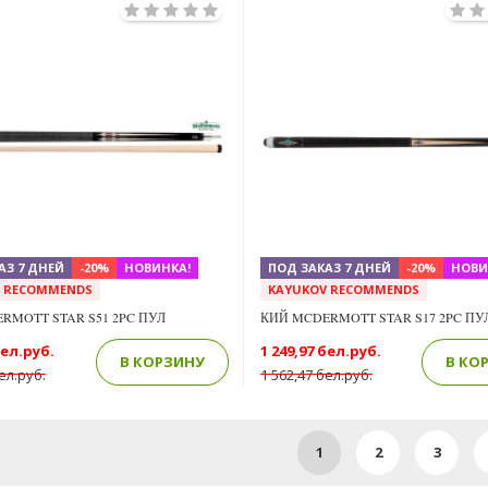
Previous
Next
АЗ 7 ДНЕЙ
-20%
НОВИНКА!
ПОД ЗАКАЗ 7 ДНЕЙ
-20%
НОВИ
V RECOMMENDS
KAYUKOV RECOMMENDS
RMOTT STAR S51 2PC ПУЛ
КИЙ MCDERMOTT STAR S17 2PC ПУ
бел.руб.
1 249,97 бел.руб.
В КОРЗИНУ
В КО
ел.руб.
1 562,47 бел.руб.
1
2
3