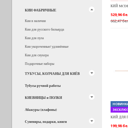
КИЙ MCDE
КИИ ФАБРИЧНЫЕ
529,96 бе
662,47 бе
Кии в наличии
Кии для русского бильярда
Кии для пула
Кии укороченные/ удлинённые
Кии для снукера
Подарочные наборы
Previous
ТУБУСЫ, КОЛЧАНЫ ДЛЯ КИЁВ
Тубусы ручной работы
КИЕВНИЦЫ и ПОЛКИ
НОВИНК
Абажуры (плафоны)
ЭКСКЛЮЗ
КИЙ ДЛЯ 
Сувениры, подарки, книги
199,98 бе