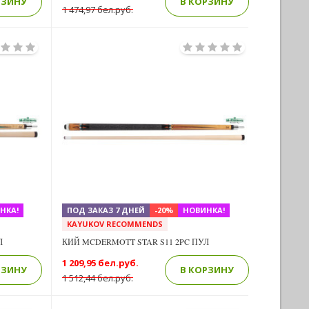
РЗИНУ
В КОРЗИНУ
1 474,97 бел.руб.
Previous
Next
Next
НКА!
ПОД ЗАКАЗ 7 ДНЕЙ
-20%
НОВИНКА!
KAYUKOV RECOMMENDS
Л
КИЙ MCDERMOTT STAR S11 2PC ПУЛ
1 209,95 бел.руб.
РЗИНУ
В КОРЗИНУ
1 512,44 бел.руб.