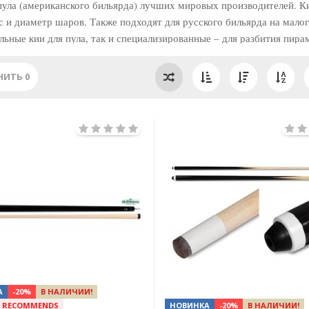
пула (американского бильярда) лучших мировых производителей. К
с и диаметр шаров. Также подходят для русского бильярда на мало
льные кии для пула, так и специализированные – для разбития пир
НИТЬ
0
Next
А
-20%
В НАЛИЧИИ!
V RECOMMENDS
НОВИНКА
-20%
В НАЛИЧИИ!