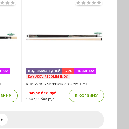
Previous
Next
Next
НКА!
ПОД ЗАКАЗ 7 ДНЕЙ
-20%
НОВИНКА!
KAYUKOV RECOMMENDS
Л
КИЙ MCDERMOTT STAR S59 2PC ПУЛ
1 349,96 бел.руб.
РЗИНУ
В КОРЗИНУ
1 687,44 бел.руб.