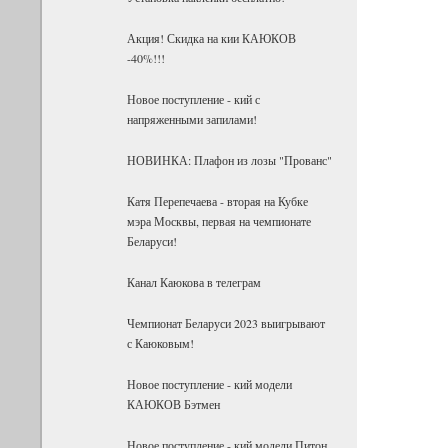
Акция! Скидка на кии КАЮКОВ
-40%!!!
Новое поступление - кий с
напряженными запилами!
НОВИНКА: Плафон из лозы "Прованс"
Катя Перепечаева - вторая на Кубке
мэра Москвы, первая на чемпионате
Беларуси!
Канал Каюкова в телеграм
Чемпионат Беларуси 2023 выигрывают
с Каюковым!
Новое поступление - кий модели
КАЮКОВ Бэтмен
Новое поступление - кий модели Питон