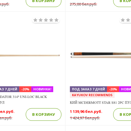
В КОРЗИНУ
В КО
л.руб.
275,00 бел.руб.
Previous
Next
АЗ 7 ДНЕЙ
-20%
НОВИНКА!
ПОД ЗАКАЗ 7 ДНЕЙ
-20%
НОВИ
KAYUKOV RECOMMENDS
DATOR 314³ UNI-LOC BLACK
УЛ
КИЙ MCDERMOTT STAR S81 2PC ПУ
бел.руб.
1 139,96 бел.руб.
В КОРЗИНУ
В КО
ел.руб.
1 424,97 бел.руб.