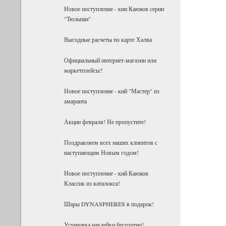
Новое поступление - кии Каюков серии
"Тюльпан"
Выгодные расчеты по карте Халва
Официальный интернет-магазин или
маркетплейсы?
Новое поступление - кий "Мастер" из
амаранта
Акции февраля! Не пропустите!
Поздравляем всех наших клиентов с
наступающим Новым годом!
Новое поступление - кий Каюков
Классик из каталокса!
Шары DYNASPHERES в подарок!
Установка наклейки бесплатно!