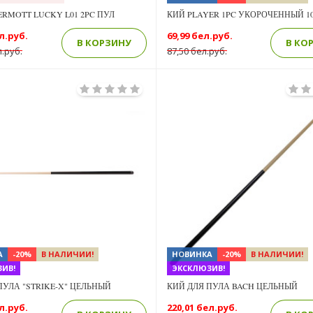
RMOTT LUCKY L01 2PC ПУЛ
КИЙ PLAYER 1PC УКОРОЧЕННЫЙ 1
л.руб.
69,99 бел.руб.
В КОРЗИНУ
В КО
л.руб.
87,50 бел.руб.
Previous
Next
А
-20%
В НАЛИЧИИ!
НОВИНКА
-20%
В НАЛИЧИИ!
ИВ!
ЭКСКЛЮЗИВ!
ПУЛА "STRIKE-X" ЦЕЛЬНЫЙ
КИЙ ДЛЯ ПУЛА BACH ЦЕЛЬНЫЙ
л.руб.
220,01 бел.руб.