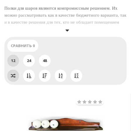
Полки для шаров являются компромиссным решением. Их
можно рассматривать как в качестве бюджетного варианта, так
и в качестве решения для тех, кто не обладает помещением
большого размера.
Полки для шаров предназначены для хранения шаров и
ведения счета во время игры. Если Вы выбрали это решение,
СРАВНИТЬ
0
Вам придется отдельно озаботиться хранением киев и других
бильярдных аксессуаров.
12
24
48