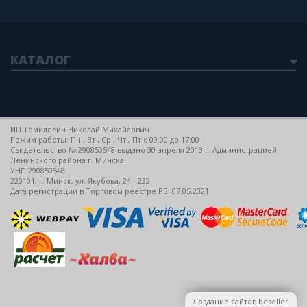
КАТАЛОГ
ИП Томилович Николай Михайлович
Режим работы: Пн , Вт , Ср , Чт , Пт c 09:00 до 17:00
Свидетельство № 290850548 выдано 30 апреля 2013 г. Администрацией
Ленинского района г. Минска
УНП 290850548
220101, г. Минск, ул. Якубова, 24 - 232
Дата регистрации в Торговом реестре РБ: 07.05.2021
Создание сайтов beseller