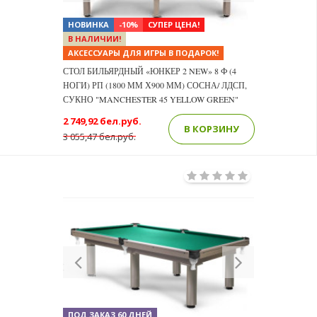
НОВИНКА
-10%
СУПЕР ЦЕНА!
В НАЛИЧИИ!
АКСЕССУАРЫ ДЛЯ ИГРЫ В ПОДАРОК!
СТОЛ БИЛЬЯРДНЫЙ «ЮНКЕР 2 NEW» 8 Ф (4
НОГИ) РП (1800 ММ Х900 ММ) СОСНА/ ЛДСП,
СУКНО "MANCHESTER 45 YELLOW GREEN"
2 749,92 бел.руб.
В КОРЗИНУ
3 055,47 бел.руб.
Previous
Next
ПОД ЗАКАЗ 60 ДНЕЙ