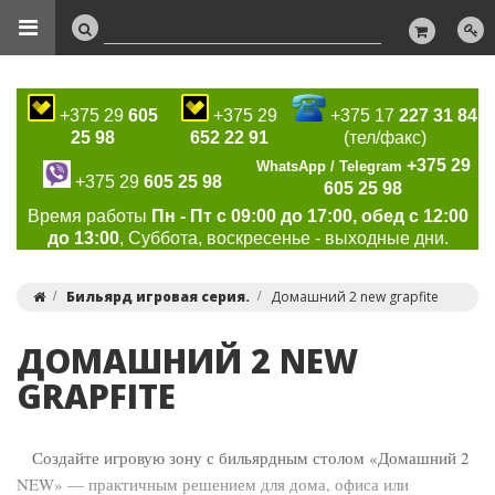
+375 29
605
+375 29
+375 17
227 31 84
25 98
652 22 91
(тел/факс)
+375 29
WhatsApp / Telegram
+375 29
605 25 98
605 25 98
Время работы
Пн - Пт с 09:00 до 17:00, обед с 12:00
до 13:00
, Суббота, воскресенье - выходные дни.
Бильярд игровая серия.
Домашний 2 new grapfite
ДОМАШНИЙ 2 NEW
GRAPFITE
Создайте игровую зону с бильярдным столом «Домашний 2
NEW» — практичным решением для дома, офиса или