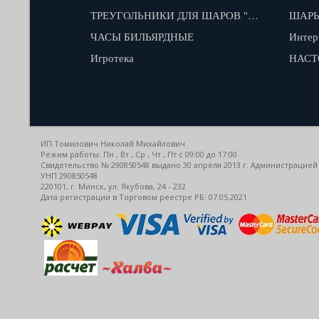
ТРЕУГОЛЬНИКИ ДЛЯ ШАРОВ "КАЮКОВ"
ШАРЫ
ЧАСЫ БИЛЬЯРДНЫЕ
Интер
Игротека
НАСТ
ИП Томилович Николай Михайлович
Режим работы: Пн , Вт , Ср , Чт , Пт c 09:00 до 17:00
Свидетельство № 290850548 выдано 30 апреля 2013 г. Администрацией
УНП 290850548
220101, г. Минск, ул. Якубова, 24 - 232
Дата регистрации в Торговом реестре РБ: 07.05.2021