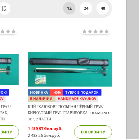
12
24
48
Previous
Next
Next
ОК!
НОВИНКА
-40%
ТУБУС В ПОДАРОК!
OV
В НАЛИЧИИ!
HANDMADE KAYUKOV
ГРАБ/
КИЙ "КАЮКОВ" ТЮЛЬПАН ЧЁРНЫЙ ГРАБ/
РАБ,
БИРЮЗОВЫЙ ГРАБ, ГРАВИРОВКА "DIAMOND
СТИ
3D", 2 ЧАСТИ
1 459,97 бел.руб.
РЗИНУ
В КОРЗИНУ
2 433,26 бел.руб.