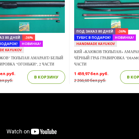
Previous
Next
ПОД ЗАКАЗ 80 ДНЕЙ
-36%
АЗ 80 ДНЕЙ
-36%
ТУБУС В ПОДАРОК!
НОВИНКА!
 ПОДАРОК!
НОВИНКА!
HANDMADE KAYUKOV
DE KAYUKOV
КИЙ «КАЮКОВ ТЮЛЬПАН» АМАРАН
КОВ" ТЮЛЬПАН АМАРАНТ/ БЕЛЫЙ
ЧЁРНЫЙ ГРАБ ГРАВИРОВКА "DIAMO
ВИРОВКА "ОГОНЬКИ", 2 ЧАСТИ
ЧАСТИ
бел.руб.
1 459,97 бел.руб.
В КОРЗИНУ
В КО
ел.руб.
2 266,60 бел.руб.