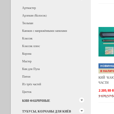
Артмастер
Арлекин (Колосок)
Тюльпан
Каюков с напряжёнными запилами
Классик
Previous
Классик плюс
Корона
Мастер
НОВИНК
Кии для Пула
В НАЛИЧ
Питон
КИЙ "КАЮ
ЧАСТИ
Из трёх частей
2 205,93 
Цветок
3 676,57 б
КИИ ФАБРИЧНЫЕ
ТУБУСЫ, КОЛЧАНЫ ДЛЯ КИЁВ