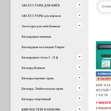
АКСЕССУАРЫ ДЛЯ КИЁВ
СРАВ
АКСЕССУАРЫ для игроков
Аксессуры для киёв Каюков
Бильярдные новинки
Бильярдная коллекция Генрих
Previous
Бильярдные столы 3 - 12 ф
Бильярд Каюков
НОВИНК
Бильярд игровая серия.
В НАЛИЧ
КИЙ "КАЮ
Бильярд. Любительская серия
ЖЁЛТЫЙ Г
2 ЧАСТИ
Бильярд спортивный
1 459,97 
2 266,60 б
КИИ МАСТЕРА КАЮКОВА