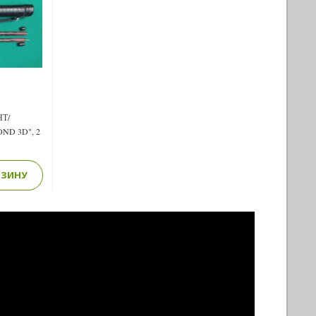
Next
Т/
ND 3D", 2
РЗИНУ