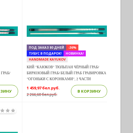
Previous
Next
Next
ПОД ЗАКАЗ 80 ДНЕЙ
-36%
ТУБУС В ПОДАРОК!
НОВИНКА!
HANDMADE KAYUKOV
КИЙ "КАЮКОВ" ТЮЛЬПАН ЧЁРНЫЙ ГРАБ/
ГРАБ/
БИРЮЗОВЫЙ ГРАБ/ БЕЛЫЙ ГРАБ ГРАВИРОВКА
"ОГОНЬКИ С КОРОНКАМИ", 2 ЧАСТИ
1 459,97 бел.руб.
РЗИНУ
В КОРЗИНУ
2 266,60 бел.руб.