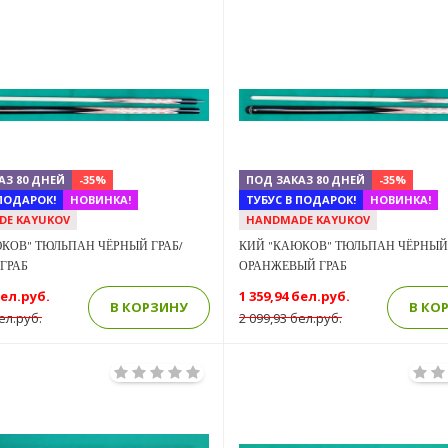
Previous
Next
АЗ 80 ДНЕЙ
-35%
ПОД ЗАКАЗ 80 ДНЕЙ
-35%
 ПОДАРОК!
НОВИНКА!
ТУБУС В ПОДАРОК!
НОВИНКА!
DE KAYUKOV
HANDMADE KAYUKOV
КОВ" ТЮЛЬПАН ЧЁРНЫЙ ГРАБ/
КИЙ "КАЮКОВ" ТЮЛЬПАН ЧЁРНЫЙ 
ГРАБ
ОРАНЖЕВЫЙ ГРАБ
бел.руб.
1 359,94 бел.руб.
В КОРЗИНУ
В КО
ел.руб.
2 099,93 бел.руб.