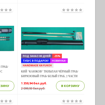
Previous
Next
Next
ПОД ЗАКАЗ 80 ДНЕЙ
-35%
ТУБУС В ПОДАРОК!
НОВИНКА!
HANDMADE KAYUKOV
ГРАБ/
 С
КИЙ "КАЮКОВ" ТЮЛЬПАН ЧЁРНЫЙ ГРАБ/
БИРЮЗОВЫЙ ГРАБ/ БЕЛЫЙ ГРАБ, 2 ЧАСТИ
1 359,94 бел.руб.
РЗИНУ
В КОРЗИНУ
2 099,93 бел.руб.