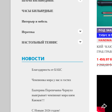
ШАРЫ БИЛЬЯРДНЫЕ
Previous
ЧАСЫ БИЛЬЯРДНЫЕ
Интерьер и мебель
ПОД ЗАК
Игротека
ТУБУС В
HANDMA
НАСТОЛЬНЫЙ ТЕННИС
КИЙ "КАЮ
ГРАБ ГРА
НОВОСТИ
1 459,97 
2 266,60 б
Благодарность от БАБС
Чемпионка мира у нас в гостях
Екатерина Перепечаева-Чернухо
выигрывает чемпионат мира кием
Каюков!!!
С Новым 2026 годом!