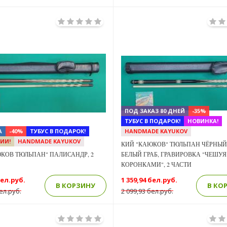
Previous
Next
ПОД ЗАКАЗ 80 ДНЕЙ
-35%
ТУБУС В ПОДАРОК!
НОВИНКА!
А
-40%
ТУБУС В ПОДАРОК!
HANDMADE KAYUKOV
ИИ!
HANDMADE KAYUKOV
КИЙ "КАЮКОВ" ТЮЛЬПАН ЧЁРНЫЙ 
КОВ ТЮЛЬПАН" ПАЛИСАНДР, 2
БЕЛЫЙ ГРАБ, ГРАВИРОВКА "ЧЕШУЯ
КОРОНКАМИ", 2 ЧАСТИ
бел.руб.
1 359,94 бел.руб.
В КОРЗИНУ
В КО
ел.руб.
2 099,93 бел.руб.