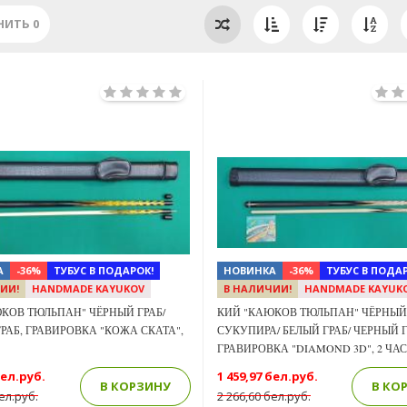
НИТЬ
0
Previous
Next
А
-36%
ТУБУС В ПОДАРОК!
НОВИНКА
-36%
ТУБУС В ПОДАР
ИИ!
HANDMADE KAYUKOV
В НАЛИЧИИ!
HANDMADE KAYUK
КОВ ТЮЛЬПАН" ЧЁРНЫЙ ГРАБ/
КИЙ "КАЮКОВ ТЮЛЬПАН" ЧЁРНЫЙ 
РАБ, ГРАВИРОВКА "КОЖА СКАТА",
СУКУПИРА/ БЕЛЫЙ ГРАБ/ ЧЕРНЫЙ Г
ГРАВИРОВКА "DIAMOND 3D", 2 ЧА
бел.руб.
1 459,97 бел.руб.
В КОРЗИНУ
В КО
ел.руб.
2 266,60 бел.руб.