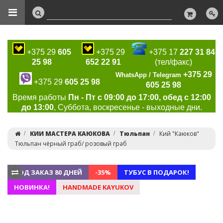
+375 29
605
+375 29
+375 17
227 31 84
25 98
652 22 91
(тел/факс)
+375 29
WhatsApp / Telegram
+375 29
605 25 98
605 25 98
Время работы
Пн - Пт с 09:00 до 17:00, обед с 12:00
до 13:00
, Суббота, воскресенье - выходные дни.
КИИ МАСТЕРА КАЮКОВА
Тюльпан
Кий "Каюков"
Тюльпан чёрный граб/ розовый граб
ПОД ЗАКАЗ 80 ДНЕЙ
-35%
ТУБУС В ПОДАРОК!
НОВИНКА!
HANDMADE KAYUKOV
Previous
Ne