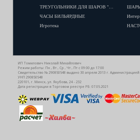
ТРЕУГОЛЬНИКИ ДЛЯ ШАРОВ "КАЮКОВ"
ШАРЫ
ЧАСЫ БИЛЬЯРДНЫЕ
Интер
Игротека
НАСТ
ИП Томилович Николай Михайлович
Режим работы: Пн , Вт , Ср , Чт , Пт c 09:00 до 17:00
Свидетельство № 290850548 выдано 30 апреля 2013 г. Администрацией
УНП 290850548
220101, г. Минск, ул. Якубова, 24 - 232
Дата регистрации в Торговом реестре РБ: 07.05.2021