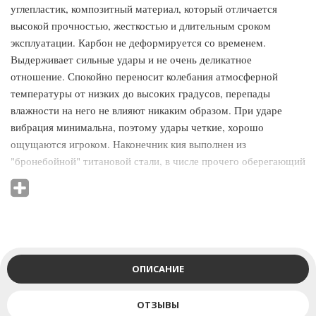
углепластик, композитный материал, который отличается
высокой прочностью, жесткостью и длительным сроком
эксплуатации. Карбон не деформируется со временем.
Выдерживает сильные удары и не очень деликатное
отношение. Спокойно переносит колебания атмосферной
температуры от низких до высоких градусов, перепады
влажности на него не влияют никаким образом. При ударе
вибрация минимальна, поэтому удары четкие, хорошо
ощущаются игроком. Наконечник кия выполнен из
"бронебойной" титановой стали, в числе прочего оберегающий
кий от деформаций, на который установлена многослойная
кожаная наклейка с жесткостью Super Hard+ и фиброй. На
верхнюю часть кия нанесена пленка светло-бежевого цвета,
близкого к цвету натуральной древесины. На нижней части кия
(турняке) - пленка имитирует темную древесину, с текстурой
и волокнами. Рекомендуется бильярдным клубам, заведения
ОПИСАНИЕ
предлагающим бильярд в качестве дополнительной услуги -
развлекательным центрам, кафе, ресторанам, барам, саунам - и
ОТЗЫВЫ
как "гостевой кий" в домашнюю бильярдную.