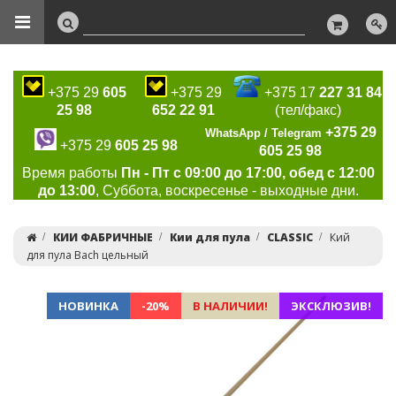
+375 29
605
+375 29
+375 17
227 31 84
25 98
652 22 91
(тел/факс)
+375 29
WhatsApp / Telegram
+375 29
605 25 98
605 25 98
Время работы
Пн - Пт с 09:00 до 17:00, обед с 12:00
до 13:00
, Суббота, воскресенье - выходные дни.
КИИ ФАБРИЧНЫЕ
Кии для пула
CLASSIC
Кий
для пула Bach цельный
НОВИНКА
-20%
В НАЛИЧИИ!
ЭКСКЛЮЗИВ!
Previous
Ne