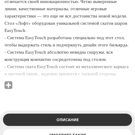
отличается своей инновационностью. Четко выверенные
линии, качественные материалы, отличные игровые
характеристики — это еще не все достоинства новой модели.
Стол «Лофт» оборудован уникальной системой скатов шаров
EasyTouch.
- Система EasyTouch разработана специально под этот стол,
чтобы выдержать стиль и подчеркнуть дизайн этого бильярда.
- Система EasyTouch абсолютно невидна снаружи, вся
конструкция компактно сосредоточена под столом.
- Система ската EasyTouch состоит из металлического каркаса
и прочной ткани , надежно крепится с тыльной стороны
столешницы.
- Несмотря на свою компактность EasyTouch надежно
удерживает шары. При этом игра на таком столе комфортна, а
дизайн стола выразителен и неповторим. Помимо достаточно
высокого уровня игровых параметров «Лофт» сможет
выполнять и другие функции!
ОПИСАНИЕ
Бильярдный стол с помощью столешницы легко
перевоплощается в большой обеденный стол!