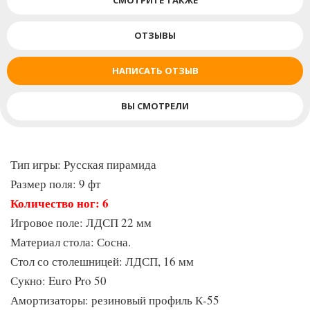
СМОТРИТЕ ТАКЖЕ
Столешница выполняется из ЛДСП 16 мм, легко
устанавливается и легко снимается на нужное количество
ОТЗЫВЫ
секций. Борт и игровое поле так же выполнены из ЛДСП,
толщиной 22 мм. Решение помогает сэкономить свободное
НАПИСАТЬ ОТЗЫВ
пространство и, при этом, обеспечивает приятный досуг в
виде увлекательной игры.
ВЫ СМОТРЕЛИ
Тип игры: Русская пирамида
Размер поля: 9 фт
Количество ног: 6
Игровое поле: ЛДСП 22 мм
Материал стола: Сосна.
Стол со столешницей: ЛДСП, 16 мм
Сукно: Euro Pro 50
Амортизаторы: резиновый профиль К-55