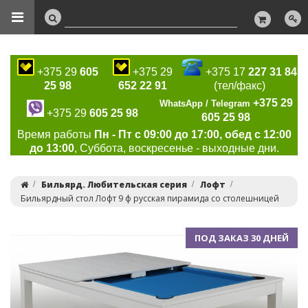
+375 29
605
+375 29
+375 17
227 31 84
25 98
652 22 91
(тел/факс)
+375 29
WhatsApp / Telegram
+375 29
605 25 98
605 25 98
Время работы
Пн - Пт с 09:00 до 17:00, обед с 12:00
до 13:00
, Суббота, воскресенье - выходные дни.
Бильярд. Любительская серия
Лофт
Бильярдный стол Лофт 9 ф русская пирамида со столешницей
ПОД ЗАКАЗ 30 ДНЕЙ
Previous
Ne