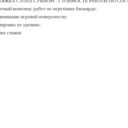
ТЯЖКА СТОЛА СУКНОМ - СТОИМОСТЬ РАБОТЫ ПО СО
атный комплекс работ по перетяжке бильярда:
авнивание игровой поверхности;
улировка по уровню;
лка стыков.