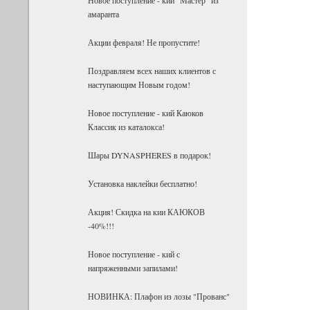
амаранта
Акции февраля! Не пропустите!
Поздравляем всех наших клиентов с
наступающим Новым годом!
Новое поступление - кий Каюков
Классик из каталокса!
Шары DYNASPHERES в подарок!
Установка наклейки бесплатно!
Акция! Скидка на кии КАЮКОВ
-40%!!!
Новое поступление - кий с
напряженными запилами!
НОВИНКА: Плафон из лозы "Прованс"