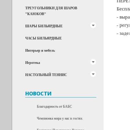
ПЕРЕ
Беспл
ТРЕУГОЛЬНИКИ ДЛЯ ШАРОВ
"КАЮКОВ"
- выр
- рег
ШАРЫ БИЛЬЯРДНЫЕ
- заде
ЧАСЫ БИЛЬЯРДНЫЕ
Интерьер и мебель
Игротека
НАСТОЛЬНЫЙ ТЕННИС
НОВОСТИ
Благодарность от БАБС
Чемпионка мира у нас в гостях
Екатерина Перепечаева-Чернухо