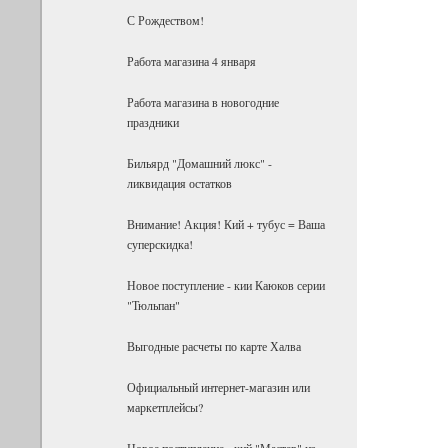
С Рождеством!
Работа магазина 4 января
Работа магазина в новогодние
праздники
Бильярд "Домашний люкс" -
ликвидация остатков
Внимание! Акция! Кий + тубус = Ваша
суперскидка!
Новое поступление - кии Каюков серии
"Тюльпан"
Выгодные расчеты по карте Халва
Официальный интернет-магазин или
маркетплейсы?
Новое поступление - кий "Мастер" из