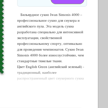
Бильярдное сукно Iwan Simonis 4000 –
профессиональное сукно для снукера и
английского пула. Эта модель сукна
разработана специально для интенсивной
эксплуатации, свойственной
профессиональному спорту, оптимально
для проведения чемпионатов. Сукно Iwan
Simonis 4000 более износоустойчиво, чем
стандартные тяжелые ткани.
Цвет English Green (английский зеленый) -
традиционный, наиболее
распространенный цвет снукерного сукна
(ВНИМАНИЕ! Оттенок цвета на
изображении может отличаться от оттенка
реального образца ткани из-за
особенностей цветопередачи Вашего
монитора).