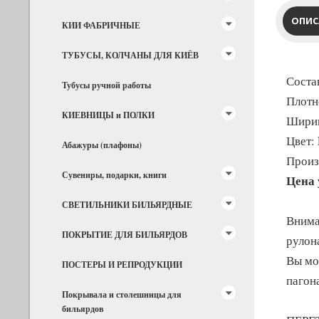
ОПИС
КИИ ФАБРИЧНЫЕ
ТУБУСЫ, КОЛЧАНЫ ДЛЯ КИЁВ
Соста
Тубусы ручной работы
Плотн
КИЕВНИЦЫ и ПОЛКИ
Ширин
Цвет:
Абажуры (плафоны)
Произ
Сувениры, подарки, книги
Цена 
СВЕТИЛЬНИКИ БИЛЬЯРДНЫЕ
Внима
ПОКРЫТИЕ ДЛЯ БИЛЬЯРДОВ
рулон
Вы мо
ПОСТЕРЫ И РЕПРОДУКЦИИ
пагон
Покрывала и столешницы для
бильярдов