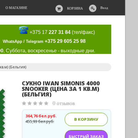
О МАГАЗИНЕ
Вход
КОРЗИНА
+375 17
227 31 84
(тел/факс)
+375 29 605 25 98
WhatsApp / Telegram
00
, Суббота, воскресенье - выходные дни.
кв.м) (Бельгия)
СУКНО IWAN SIMONIS 4000
SNOOKER (ЦЕНА ЗА 1 КВ.М)
(БЕЛЬГИЯ)
0 отзывов
364,76 бел.руб.
В КОРЗИНУ
455,93 бел.руб.
БЫСТРЫЙ ЗАКАЗ