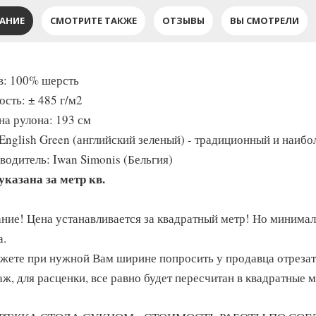
АНИЕ
СМОТРИТЕ ТАКЖЕ
ОТЗЫВЫ
ВЫ СМОТРЕЛИ
в: 100% шерсть
ость: ± 485 г/м2
а рулона: 193 см
 English Green (английский зеленый) - традиционный и наиб
водитель: Iwan Simonis (Бельгия)
указана за метр кв.
ние! Цена устанавливается за квадратный метр! Но минима
а.
жете при нужной Вам ширине попросить у продавца отрезать 
аж, для расценки, все равно будет пересчитан в квадратные 