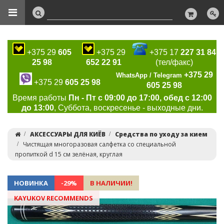
+375 29
605
+375 29
+375 17
227 31 84
25 98
652 22 91
(тел/факс)
+375 29
WhatsApp / Telegram
+375 29
605 25 98
605 25 98
Время работы
Пн - Пт с 09:00 до 17:00, обед с 12:00
до 13:00
, Суббота, воскресенье - выходные дни.
АКСЕССУАРЫ ДЛЯ КИЁВ
Средства по уходу за кием
Чистящая многоразовая салфетка со специальной
пропиткой d 15 см зелёная, круглая
НОВИНКА
-29%
В НАЛИЧИИ!
KAYUKOV RECOMMENDS