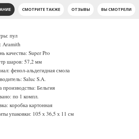
АНИЕ
СМОТРИТЕ ТАКЖЕ
ОТЗЫВЫ
ВЫ СМОТРЕЛИ
гры: пул
: Aramith
ь качества: Super Pro
тр шаров: 57,2 мм
иал: фенол-альдегидная смола
водитель: Saluc S.A.
а производства: Бельгия
вано: по 1 компл.
вка: коробка картонная
иты упаковки: 105 х 36,5 х 11 см