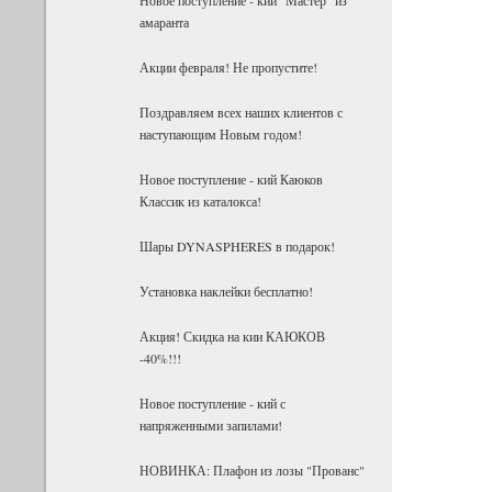
амаранта
Акции февраля! Не пропустите!
Поздравляем всех наших клиентов с
наступающим Новым годом!
Новое поступление - кий Каюков
Классик из каталокса!
Шары DYNASPHERES в подарок!
Установка наклейки бесплатно!
Акция! Скидка на кии КАЮКОВ
-40%!!!
Новое поступление - кий с
напряженными запилами!
НОВИНКА: Плафон из лозы "Прованс"