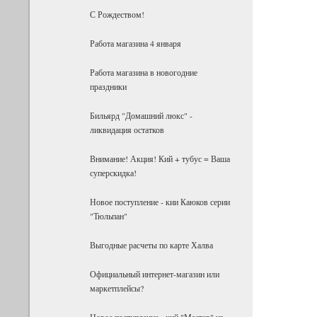
С Рождеством!
Работа магазина 4 января
Работа магазина в новогодние
праздники
Бильярд "Домашний люкс" -
ликвидация остатков
Внимание! Акция! Кий + тубус = Ваша
суперскидка!
Новое поступление - кии Каюков серии
"Тюльпан"
Выгодные расчеты по карте Халва
Официальный интернет-магазин или
маркетплейсы?
Новое поступление - кий "Мастер" из