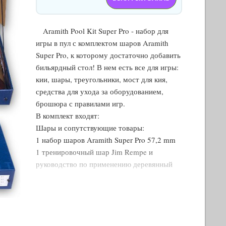
Aramith Pool Kit Super Pro - набор для
игры в пул с комплектом шаров Aramith
Super Pro, к которому достаточно добавить
бильярдный стол! В нем есть все для игры:
кии, шары, треугольники, мост для кия,
средства для ухода за оборудованием,
брошюра с правилами игр.
В комплект входят:
Шары и сопутствующие товары:
1 набор шаров Aramith Super Pro 57,2 mm
1 тренировочный шар Jim Rempe и
руководство по применению деревянный
треугольник для установки пирамиды
деревянный ромб для установки пирамиды
1 флакон средства Aramith Ball Cleaner для
чистки шаров
1 салфетка Aramith из микрофибры для