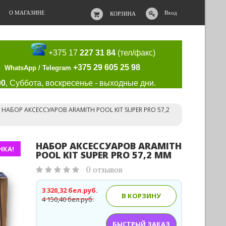
О МАГАЗИНЕ
Вход
КОРЗИНА
+375 17
227 31 84
(тел/факс)
+375 29 605 25 98
WhatsApp / Telegram
00
, Суббота, воскресенье - выходные дни.
НАБОР АКСЕССУАРОВ ARAMITH POOL KIT SUPER PRO 57,2
НАБОР АКСЕССУАРОВ ARAMITH
НКА!
POOL KIT SUPER PRO 57,2 ММ
0 отзывов
3 320,32 бел.руб.
В КОРЗИНУ
4 150,40 бел.руб.
БЫСТРЫЙ ЗАКАЗ