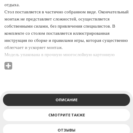
отдыха.
Стол поставляется в частично собранном виде. Окончательный
монтаж не представляет сложностей, осуществляется
собственными силами, без привлечения специалистов. В
комплекте со столом поставляется иллюстрированная
инструкция по сборке и правилами игры, которая существенно
облегчает и ускоряет монтаж.
Модель упакована в прочную многослойную картонную
коробку, скрепленную лентами и с пластиковыми ручками для
комфортной ручной транспортировки. Внутренние углы и
стороны упаковки укреплены вставками из МДФ.
Комплектующие стола дополнительно упакованы в картон,
полиэтиленовую пленку, защищены от колебаний и
деформации при транспортировке вставками из пенопласта и
ОПИСАНИЕ
картона.
На упаковке содержится штрих-код, информация с названием,
СМОТРИТЕ ТАКЖЕ
артикулом, размером модели, весом нетто и брутто,
габаритами упаковки.
ОТЗЫВЫ