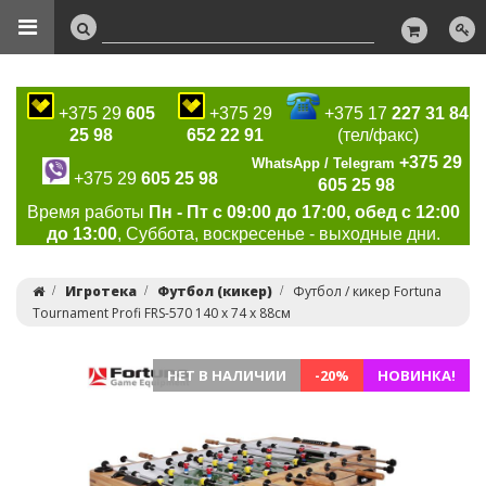
+375 29
605
+375 29
+375 17
227 31 84
25 98
652 22 91
(тел/факс)
+375 29
WhatsApp / Telegram
+375 29
605 25 98
605 25 98
Время работы
Пн - Пт с 09:00 до 17:00, обед с 12:00
до 13:00
, Суббота, воскресенье - выходные дни.
Игротека
Футбол (кикер)
Футбол / кикер Fortuna
Tournament Profi FRS-570 140 х 74 х 88см
НЕТ В НАЛИЧИИ
-20%
НОВИНКА!
Previous
Ne