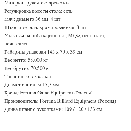
БЕЗОПАСНОСТЬ И КОМФОРТ
Материал рукояток: древесина
Эргономичные рукоятки штанг обеспечивают комфортное
Регулировка высоты стола: есть
сцепление с ладонями игроков. С целью обеспечения
Мяч: диаметр 36 мм, 4 шт.
безопасности участников игры штанги оборудованы
Штанги металл: хромированный, 8 шт.
специально разработанной для игровых столов Fortuna
Упаковка: короба картонные, МДФ, пенопласт,
системой защиты от травм Player Safety, которая имеет
полиэтилен
особенно важное значение, если в помещении, где проходят
игры, присутствуют дети.
Габариты упаковки 145 х 79 х 39 см
Вес нетто: 58,000 кг
ВЫСОКАЯ СКОРОСТЬ И МОЩНЫЕ УДАРЫ
Вес брутто: 70,500 кг
Модель игрового стола оборудована подшипниками,
Тип штанги: сквозная
благодаря которым игра приобретает еще больше динамики:
Диаметр: штанги 15,7 мм
скорость вращения штанг возрастает, удары по мячу
Бренд: Fortuna Game Equipment (Россия)
становятся сильнее. Подшипники включают хромированные
металлические накладки.
Производитель: Fortuna Billiard Equipment (Россия)
Длина штанг с рукоятками: 109 / 120 / 133 см
СВОБОДА ДВИЖЕНИЙ
Стилизованные фигурки футболистов, выполненные методом
литья из долговечного полипропиленового материала надежно