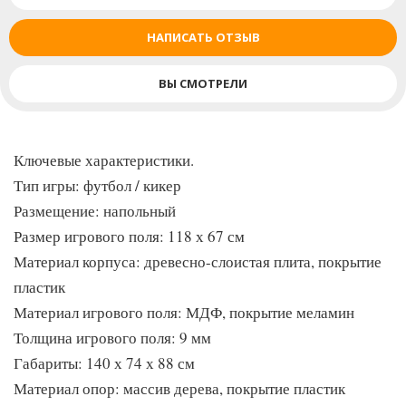
ПРОЧНОСТЬ И УСТОЙЧИВОСТЬ
НАПИСАТЬ ОТЗЫВ
Корпус и опоры игрового стола изготовлены из прочного
высококачественного материала МДФ с защитным виниловым
ВЫ СМОТРЕЛИ
покрытием. Для придания конструкции жесткости и
устойчивости опоры модели соединены перекладинами из
металла и МДФ.
Ключевые характеристики.
НАДЕЖНОСТЬ
Тип игры: футбол / кикер
Надежное соединение различных частей игрового стола между
Размещение: напольный
собой обеспечивается металлическим крепежом.
Размер игрового поля: 118 х 67 см
ИЗНОСОСТОЙКОСТЬ И ДОЛГОВЕЧНОСТЬ
Материал корпуса: древесно-слоистая плита, покрытие
Игровое поле изготовлено из МДФ защитным виниловым
пластик
покрытием, которое надежно поле оберегает от влаги,
Материал игрового поля: МДФ, покрытие меламин
царапин, сколов и других повреждений. На прочные
Толщина игрового поля: 9 мм
цельнометаллические штанги нанесено хромированное
Габариты: 140 х 74 х 88 см
покрытие, препятствующее появлению ржавчины.
Материал опор: массив дерева, покрытие пластик