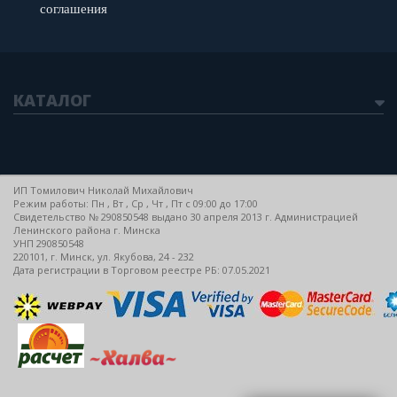
соглашения
КАТАЛОГ
ИП Томилович Николай Михайлович
Режим работы: Пн , Вт , Ср , Чт , Пт c 09:00 до 17:00
Свидетельство № 290850548 выдано 30 апреля 2013 г. Администрацией
Ленинского района г. Минска
УНП 290850548
220101, г. Минск, ул. Якубова, 24 - 232
Дата регистрации в Торговом реестре РБ: 07.05.2021