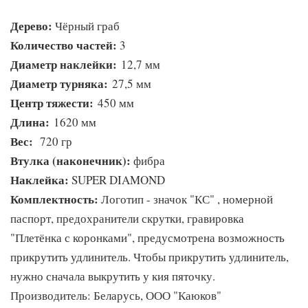
Дерево:
Чёрный граб
Количество частей:
3
Диаметр наклейки:
12,7 мм
Диаметр турняка:
27,5 мм
Центр тяжести:
450 мм
Длина:
1620 мм
Вес:
720 гр
Втулка (наконечник):
фибра
Наклейка:
SUPER DIAMOND
Комплектность:
Логотип - значок "КС" , номерной
паспорт, предохранители скрутки, гравировка
"Плетёнка с коронками", предусмотрена возможность
прикрутить удлинитель. Чтобы прикрутить удлинитель,
нужно сначала выкрутить у кия пяточку.
Производитель: Беларусь, ООО "Каюков"