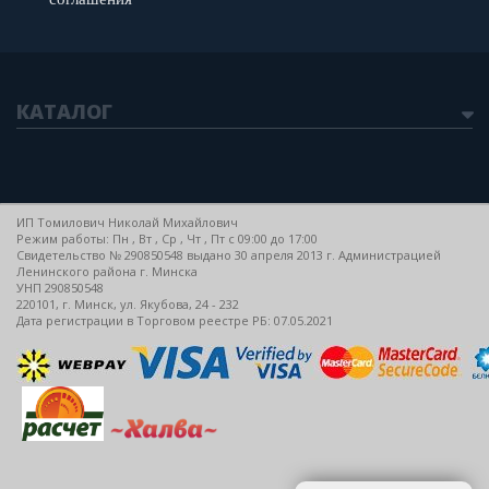
КАТАЛОГ
ИП Томилович Николай Михайлович
Режим работы: Пн , Вт , Ср , Чт , Пт c 09:00 до 17:00
Свидетельство № 290850548 выдано 30 апреля 2013 г. Администрацией
Ленинского района г. Минска
УНП 290850548
220101, г. Минск, ул. Якубова, 24 - 232
Дата регистрации в Торговом реестре РБ: 07.05.2021