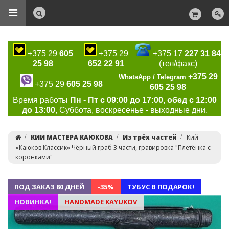
+375 29
605
+375 29
+375 17
227 31 84
25 98
652 22 91
(тел/факс)
+375 29
WhatsApp / Telegram
+375 29
605 25 98
605 25 98
Время работы
Пн - Пт с 09:00 до 17:00, обед с 12:00
до 13:00
, Суббота, воскресенье - выходные дни.
КИИ МАСТЕРА КАЮКОВА
Из трёх частей
Кий
«Каюков Классик» Чёрный граб 3 части, гравировка "Плетёнка с
коронками"
ПОД ЗАКАЗ 80 ДНЕЙ
-35%
ТУБУС В ПОДАРОК!
НОВИНКА!
HANDMADE KAYUKOV