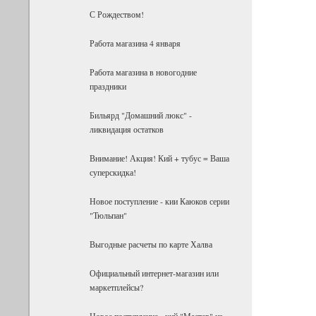
С Рождеством!
Работа магазина 4 января
Работа магазина в новогодние
праздники
Бильярд "Домашний люкс" -
ликвидация остатков
Внимание! Акция! Кий + тубус = Ваша
суперскидка!
Новое поступление - кии Каюков серии
"Тюльпан"
Выгодные расчеты по карте Халва
Официальный интернет-магазин или
маркетплейсы?
Новое поступление - кий "Мастер" из