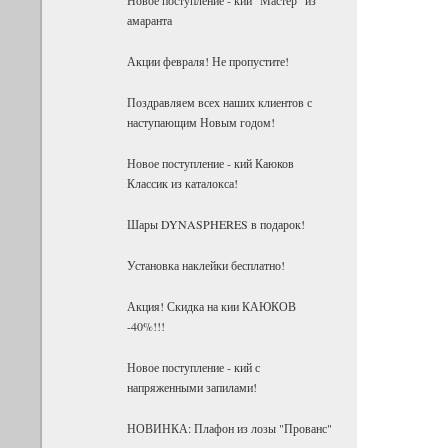
амаранта
Акции февраля! Не пропустите!
Поздравляем всех наших клиентов с
наступающим Новым годом!
Новое поступление - кий Каюков
Классик из каталокса!
Шары DYNASPHERES в подарок!
Установка наклейки бесплатно!
Акция! Скидка на кии КАЮКОВ
-40%!!!
Новое поступление - кий с
напряженными запилами!
НОВИНКА: Плафон из лозы "Прованс"