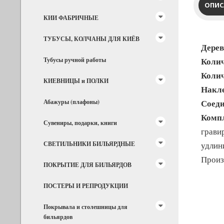
ОПИС
КИИ ФАБРИЧНЫЕ
ТУБУСЫ, КОЛЧАНЫ ДЛЯ КИЁВ
Дерев
Колич
Тубусы ручной работы
Колич
КИЕВНИЦЫ и ПОЛКИ
Накл
Соеди
Абажуры (плафоны)
Компл
Сувениры, подарки, книги
грави
СВЕТИЛЬНИКИ БИЛЬЯРДНЫЕ
удлин
Произ
ПОКРЫТИЕ ДЛЯ БИЛЬЯРДОВ
ПОСТЕРЫ И РЕПРОДУКЦИИ
Покрывала и столешницы для
бильярдов