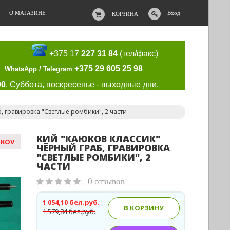
О МАГАЗИНЕ
Вход
КОРЗИНА
+375 17
227 31 84
(тел/факс)
+375 29 605 25 98
WhatsApp / Telegram
00
, Суббота, воскресенье - выходные дни.
, гравировка "Светлые ромбики", 2 части
КИЙ "КАЮКОВ КЛАССИК"
UKOV
ЧЁРНЫЙ ГРАБ, ГРАВИРОВКА
"СВЕТЛЫЕ РОМБИКИ", 2
ЧАСТИ
0 отзывов
1 054,10 бел.руб.
В КОРЗИНУ
1 579,84 бел.руб.