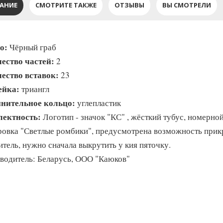
АНИЕ
СМОТРИТЕ ТАКЖЕ
ОТЗЫВЫ
ВЫ СМОТРЕЛИ
о:
Чёрный граб
ество частей:
2
ество вставок:
23
ейка:
триангл
нительное кольцо:
углепластик
ектность:
Логотип - значок "КС" , жёсткий тубус, номерной
ровка "Светлые ромбики", предусмотрена возможность прик
итель, нужно сначала выкрутить у кия пяточку.
водитель: Беларусь, ООО "Каюков"