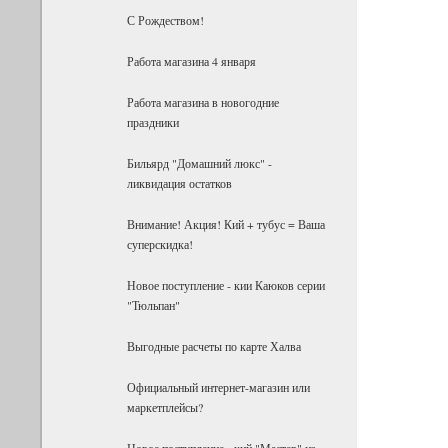
С Рождеством!
Работа магазина 4 января
Работа магазина в новогодние
праздники
Бильярд "Домашний люкс" -
ликвидация остатков
Внимание! Акция! Кий + тубус = Ваша
суперскидка!
Новое поступление - кии Каюков серии
"Тюльпан"
Выгодные расчеты по карте Халва
Официальный интернет-магазин или
маркетплейсы?
Новое поступление - кий "Мастер" из