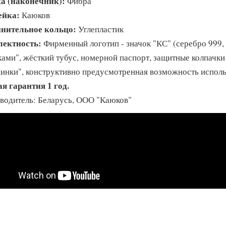
а (наконечник):
Фибра
ейка:
Каюков
нительное кольцо:
Углепластик
ектность:
Фирменный логотип - значок "КС" (серебро 999, в
ками", жёсткий тубус, номерной паспорт, защитные колпачки 
инки", конструктивно предусмотренная возможность использ
я гарантия 1 год.
водитель: Беларусь, ООО "Каюков"