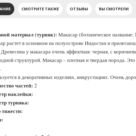
АНИЕ
СМОТРИТЕ ТАКЖЕ
ОТЗЫВЫ
ВЫ СМОТРЕЛИ
ной материал (турняк):
Макасар (ботаническое название: 
ар растет в основном на полуострове Индостан и прилегающ
. Древесина у макасара очень эффектная: черная, с коричне
одной структурой. Макасар – плотная и твердая порода. Это 
.
ьзуется в декоративных изделиях, инкрустациях. Очень доро
ество частей:
2
етр наклейки:
етр турняка:
 тяжести:
а: