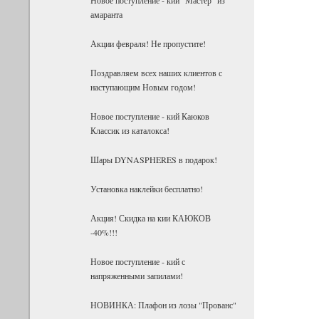
амаранта
Акции февраля! Не пропустите!
Поздравляем всех наших клиентов с
наступающим Новым годом!
Новое поступление - кий Каюков
Классик из каталокса!
Шары DYNASPHERES в подарок!
Установка наклейки бесплатно!
Акция! Скидка на кии КАЮКОВ
-40%!!!
Новое поступление - кий с
напряженными запилами!
НОВИНКА: Плафон из лозы "Прованс"