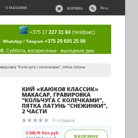
О МАГАЗИНЕ
Вход
КОРЗИНА
+375 17
227 31 84
(тел/факс)
+375 29 605 25 98
WhatsApp / Telegram
00
, Суббота, воскресенье - выходные дни.
вировка "Кольчуга с колечками", пятка латунь
КИЙ «КАЮКОВ КЛАССИК»
МАКАСАР, ГРАВИРОВКА
"КОЛЬЧУГА С КОЛЕЧКАМИ",
ПЯТКА ЛАТУНЬ "СНЕЖИНКИ",
2 ЧАСТИ
0 отзывов
2 568,91 бел.руб.
В КОРЗИНУ