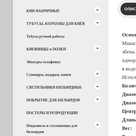
ОПИС
КИИ ФАБРИЧНЫЕ
ТУБУСЫ, КОЛЧАНЫ ДЛЯ КИЁВ
Основ
Тубусы ручной работы
Макас
КИЕВНИЦЫ и ПОЛКИ
эбена
однор
Абажуры (плафоны)
в воде
Сувениры, подарки, книги
Испол
Колич
СВЕТИЛЬНИКИ БИЛЬЯРДНЫЕ
Диам
ПОКРЫТИЕ ДЛЯ БИЛЬЯРДОВ
Диам
Центр
ПОСТЕРЫ И РЕПРОДУКЦИИ
Длин
Покрывала и столешницы для
Вес:
бильярдов