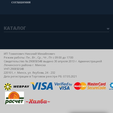
соглашения
КАТАЛОГ
ИП Томилович Николай Михайлович
Режим работы: Пн , Вт , Ср , Чт , Пт c 09:00 до 17:00
Свидетельство № 290850548 выдано 30 апреля 2013 г. Администрацией
Ленинского района г. Минска
УНП 290850548
220101, г. Минск, ул. Якубова, 24 - 232
Дата регистрации в Торговом реестре РБ: 07.05.2021