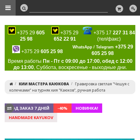
+375 29
605
+375 29
+375 17
227 31 84
25 98
652 22 91
(тел/факс)
+375 29
WhatsApp / Telegram
+375 29
605 25 98
605 25 98
Время работы
Пн - Пт с 09:00 до 17:00, обед с 12:00
до 13:00
, Суббота, воскресенье - выходные дни.
КИИ МАСТЕРА КАЮКОВА
Гравировка светлая "Чешуя с
колечками" на турняк кия "Каюков", ручная работа
ПОД ЗАКАЗ 7 ДНЕЙ
-40%
НОВИНКА!
HANDMADE KAYUKOV
Previous
Ne