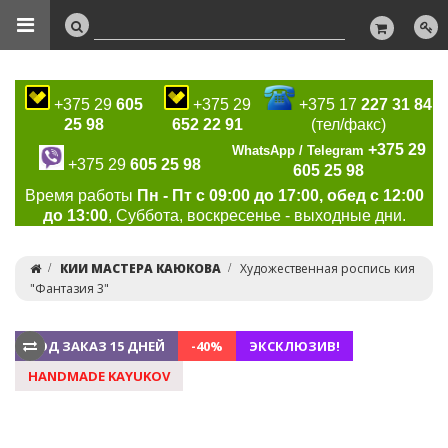
+375 29
605
+375 29
+375 17
227 31 84
25 98
652 22 91
(тел/факс)
+375 29
WhatsApp / Telegram
+375 29
605 25 98
605 25 98
Время работы
Пн - Пт с 09:00 до 17:00, обед с 12:00
до 13:00
, Суббота, воскресенье - выходные дни.
КИИ МАСТЕРА КАЮКОВА
Художественная роспись кия
"Фантазия 3"
ПОД ЗАКАЗ 15 ДНЕЙ
-40%
ЭКСКЛЮЗИВ!
HANDMADE KAYUKOV
Previous
Ne