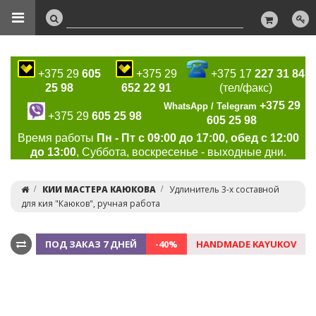
+375 29
605
+375 29
+375 17
227 31 84
25 98
652 22 91
(тел/факс)
+375 29
WhatsApp / Telegram
+375 29
605 25 98
605 25 98
Время работы
Пн - Пт с 09:00 до 17:00, обед с 12:00
до 13:00
, Суббота, воскресенье - выходные дни.
КИИ МАСТЕРА КАЮКОВА
Удлинитель 3-х составной
для кия "Каюков", ручная работа
ПОД ЗАКАЗ 7 ДНЕЙ
-40%
HANDMADE KAYUKOV
Previous
Ne