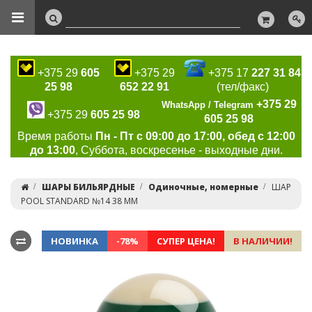
+375 29
605
+375 29
+375 17
227 31 84
25 98
652 22 91
(тел/факс)
+375 29
WhatsApp / Telegram
+375 29
605 25 98
605 25 98
Время работы
Пн - Пт с 09:00 до 17:00, обед с 12:00
до 13:00
, Суббота, воскресенье - выходные дни.
ШАРЫ БИЛЬЯРДНЫЕ
Одиночные, номерные
ШАР
POOL STANDARD №14 38 ММ
НОВИНКА
-78%
СУПЕР ЦЕНА!
В НАЛИЧИИ!
Previous
Ne