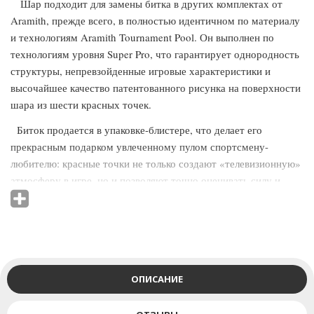
Шар подходит для замены битка в других комплектах от
Aramith, прежде всего, в полностью идентичном по материалу
и технологиям Aramith Tournament Pool. Он выполнен по
технологиям уровня Super Pro, что гарантирует однородность
структуры, непревзойденные игровые характеристики и
высочайшее качество патентованного рисунка на поверхности
шара из шести красных точек.
Биток продается в упаковке-блистере, что делает его
прекрасным подарком увлеченному пулом спортсмену-
любителю: красные точки не только создают «телевизионную»
атмосферу в игре, но и позволяют точно оценивать силу и
направление вращения шара при тренировках.
Компания Saluc, производитель ставших отраслевым
стандартом бильярдных шаров под маркой Aramith, основана
в Бельгии в 1923 году. Производством шаров для бильярда из
фенол-альдегидной смолы компания занялась в 1950 году, и за
ОПИСАНИЕ
прошедшие годы стала мировым монополистом, запатентовав
материал и продавая по всему миру 80% шаров для всех видов