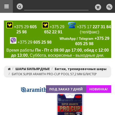
+375 29
605
+375 29
+375 17
227 31 84
25 98
652 22 91
(тел/факс)
+375 29
WhatsApp / Telegram
+375 29
605 25 98
605 25 98
Время работы
Пн - Пт с 09:00 до 17:00, обед с 12:00
до 13:00
, Суббота, воскресенье - выходные дни.
ШАРЫ БИЛЬЯРДНЫЕ
Битки, тренировочные шары
БИТОК SUPER ARAMITH PRO-CUP POOL 57,2 ММ БЛИСТЕР
ПОД ЗАКАЗ 7 ДНЕЙ
НОВИНКА!
Previous
Ne