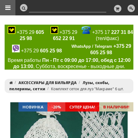
+375 29
605
+375 29
+375 17
227 31 84
25 98
652 22 91
(тел/факс)
+375 29
WhatsApp / Telegram
+375 29
605 25 98
605 25 98
Время работы
Пн - Пт с 09:00 до 17:00, обед с 12:00
до 13:00
, Суббота, воскресенье - выходные дни.
АКСЕССУАРЫ ДЛЯ БИЛЬЯРДА
Лузы, скобы,
пелерины, сетки
Комплект сеток для луз "Макраме" 6 шт.
НОВИНКА
-20%
СУПЕР ЦЕНА!
В НАЛИЧИИ!
Previous
Ne