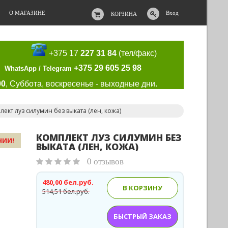
О МАГАЗИНЕ
Вход
КОРЗИНА
+375 17
227 31 84
(тел/факс)
+375 29 605 25 98
WhatsApp / Telegram
00
, Суббота, воскресенье - выходные дни.
лект луз силумин без выката (лен, кожа)
КОМПЛЕКТ ЛУЗ СИЛУМИН БЕЗ
ЧИИ!
ВЫКАТА (ЛЕН, КОЖА)
0 отзывов
480,00 бел.руб.
В КОРЗИНУ
514,51 бел.руб.
БЫСТРЫЙ ЗАКАЗ