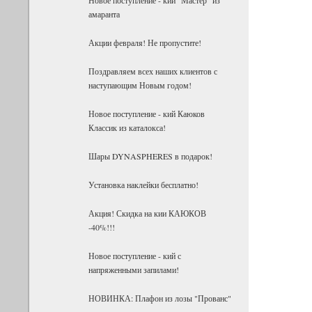
амаранта
Акции февраля! Не пропустите!
Поздравляем всех наших клиентов с
наступающим Новым годом!
Новое поступление - кий Каюков
Классик из каталокса!
Шары DYNASPHERES в подарок!
Установка наклейки бесплатно!
Акция! Скидка на кии КАЮКОВ
-40%!!!
Новое поступление - кий с
напряженными запилами!
НОВИНКА: Плафон из лозы "Прованс"