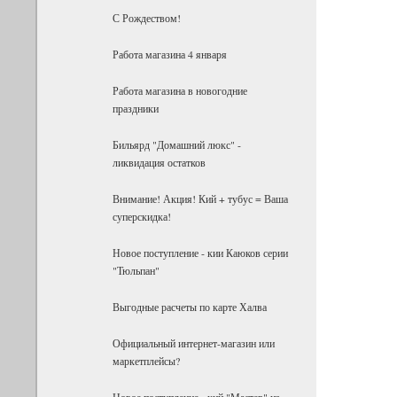
С Рождеством!
Работа магазина 4 января
Работа магазина в новогодние
праздники
Бильярд "Домашний люкс" -
ликвидация остатков
Внимание! Акция! Кий + тубус = Ваша
суперскидка!
Новое поступление - кии Каюков серии
"Тюльпан"
Выгодные расчеты по карте Халва
Официальный интернет-магазин или
маркетплейсы?
Новое поступление - кий "Мастер" из