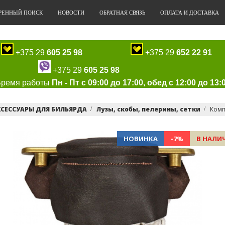
РЕННЫЙ ПОИСК
НОВОСТИ
ОБРАТНАЯ СВЯЗЬ
ОПЛАТА И ДОСТАВКА
+375 29
605 25 98
+375 29
652 22 91
+375 29
605 25 98
Время работы
Пн - Пт с 09:00 до 17:00, обед с 12:00 до 13:
КСЕССУАРЫ ДЛЯ БИЛЬЯРДА
Лузы, скобы, пелерины, сетки
Комп
НОВИНКА
-7%
В НАЛИ